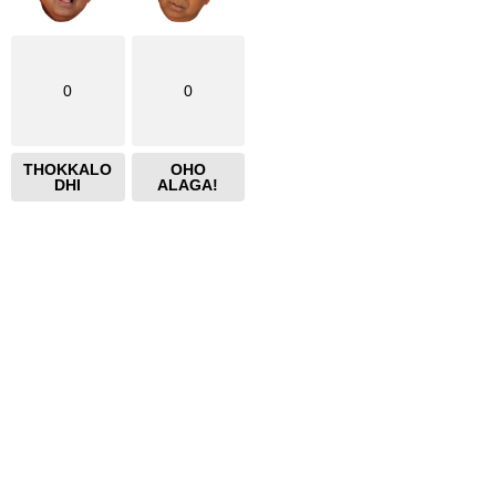
0
0
THOKKALO
OHO
DHI
ALAGA!