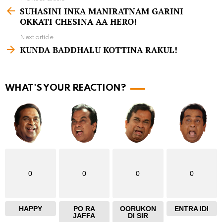
S
SUHASINI INKA MANIRATNAM GARINI
e
OKKATI CHESINA AA HERO!
e
Next article
m
KUNDA BADDHALU KOTTINA RAKUL!
o
r
WHAT'S YOUR REACTION?
e
0
0
0
0
HAPPY
PO RA
OORUKON
ENTRA IDI
JAFFA
DI SIR