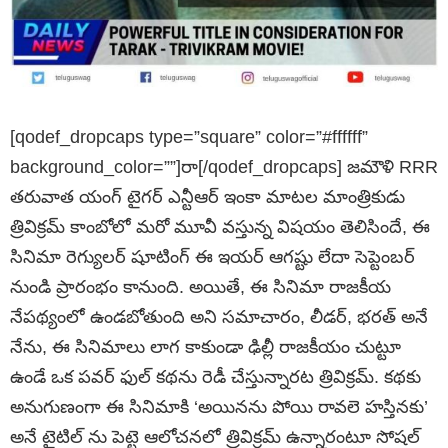
[qodef_dropcaps type=”square” color=”#ffffff”
background_color=””]రా[/qodef_dropcaps] జమౌళి RRR
తరువాత యంగ్ టైగర్ ఎన్టీఆర్ ఇంకా మాటల మాంత్రికుడు
త్రివిక్రమ్ కాంబోలో మరో మూవీ వస్తున్న విషయం తెలిసిందే, ఈ
సినిమా రెగ్యులర్ షూటింగ్ ఈ ఇయర్ ఆగష్టు లేదా సెప్టెంబర్
నుండి ప్రారంభం కానుంది. అయితే, ఈ సినిమా రాజకీయ
నేపథ్యంలో ఉండబోతుంది అని సమాచారం, లీడర్, భరత్ అనే
నేను, ఈ సినిమాలు లాగ కాకుండా ఢిల్లీ రాజకీయం చుట్టూ
ఉండే ఒక పవర్ ఫుల్ కథను రెడీ చేస్తున్నారట త్రివిక్రమ్. కథకు
అనుగుణంగా ఈ సినిమాకి ‘అయినను పోయి రావలె హస్తినకు’
అనే టైటిల్ ను పెట్టె ఆలోచనలో త్రివిక్రమ్ ఉన్నారంటూ సోషల్