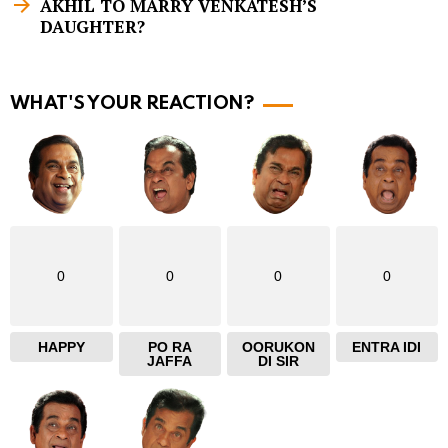
AKHIL TO MARRY VENKATESH’S
m
DAUGHTER?
o
r
WHAT'S YOUR REACTION?
e
0
0
0
0
HAPPY
PO RA
OORUKON
ENTRA IDI
JAFFA
DI SIR