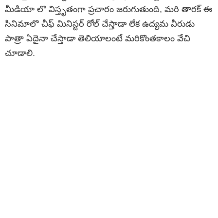
మీడియా లొ విస్తృతంగా ప్రచారం జరుగుతుంది, మరి తారక్ ఈ
సినిమాలొ చీఫ్ మినిస్టర్ రోల్ చేస్తాడా లేక ఉద్యమ వీరుడు
పాత్రా ఏదైనా చేస్తాడా తెలియాలంటే మరికొంతకాలం వేచి
చూడాలి.