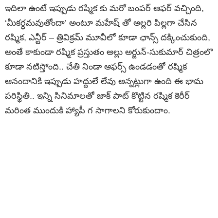
ఇదిలా ఉంటే ఇప్పుడు రష్మిక కు మరో బంపర్ ఆఫర్ వచ్చింది,
‘మీకర్ధమవుతోందా’ అంటూ మహేష్ తో అల్లరి పిల్లగా చేసిన
రష్మిక, ఎన్టీర్ – త్రివిక్రమ్ మూవీలో కూడా ఛాన్స్ దక్కించుకుంది,
అంతే కాకుండా రష్మిక ప్రస్తుతం అల్లు అర్జున్‌-సుకుమార్ చిత్రంలొ
కూడా నటిస్తోంది.. చేతి నిండా ఆఫర్స్ ఉండడంతో రష్మిక
ఆనందానికి ఇప్పుడు హద్దులే లేవు అన్నట్లుగా ఉంది ఈ భామ
పరిస్థితి.. ఇన్ని సినిమాలతో జాక్ పాట్ కొట్టిన రష్మిక కెరీర్
మరింత ముందుకి హ్యాపీ గ సాగాలని కోరుకుందాం.