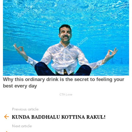
Previous article
S
KUNDA BADDHALU KOTTINA RAKUL!
e
Next article
e