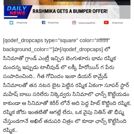
[qodef_dropcaps type=”square” color=”#ffffff”
background_color=””]హ[/qodef_dropcaps] లో
సినిమాతో గ్రాండ్ ఎంట్రీ ఇచ్చిన బెంగుళూరు భామ రష్మిక
మందన్న ఇప్పుడు టాలీవుడ్ లొ లక్కీ హీరోయిన్ గ పేరు
సంపాదించింది.. గీత గోవిందం ఇంకా డియర్ కామ్రేడ్
సినిమాలతో తన నటన బైట పెట్టిన రష్మిక ఏకంగా సూపర్ స్టార్
మహేష్ బాబు సరిలేరు నిక్కెవ్వరు సినిమాలొ ఛాన్స్ కొట్టేయడం
కాకుండా ఆ సినిమాతో కెరీర్ లోనే అది పెద్ద హిట్ కొట్టింది రష్మిక,
రష్మిక జోరు ఇంతటితో ఆగట్లే లేదు, ఒక వైపు నితిన్ తొ భీష్మ
చేస్తుండగానే అఖిల్ తదుపరి చిత్రం లొ కూడా ఛాన్స్ కొట్టేసింది
రష్మిక..