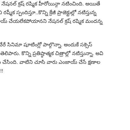
ేషనల్ క్రష్ రష్మిక హీరోయిన్గా నటించింది. అయితే
మీక స్పందిస్తూ..కొన్ని క్రేజీ ప్రాజెక్టుల్లో నటిస్తున్న
య్ చేయలేకపోయానని నేషనల్ క్రష్ రష్మిక మందన్న
ినిమా షూటింగ్లో పాల్గొన్నా. అందుకే సక్సెస్
పారు. కొన్ని ప్రతిష్ఠాత్మక చిత్రాల్లో నటిస్తున్నా. అవి
 చేసింది. వాటిని చూసి వారు ఎంజాయ్ చేసే క్షణాల
!!