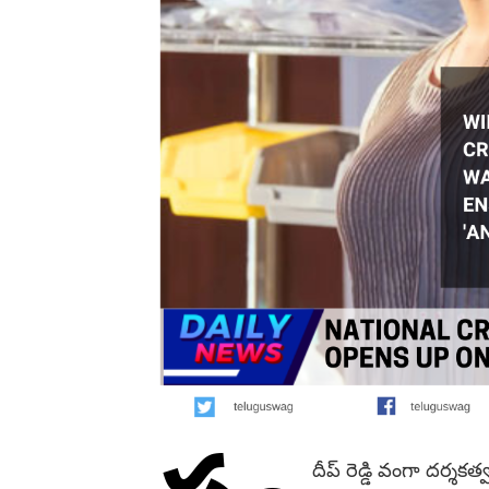
దీప్ రెడ్డి వంగా దర్శక