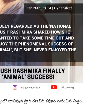
త్వంలో బాలీవుడ్ స్టార్ రణబీర్ కపూర్ నటించిన చిత్రం