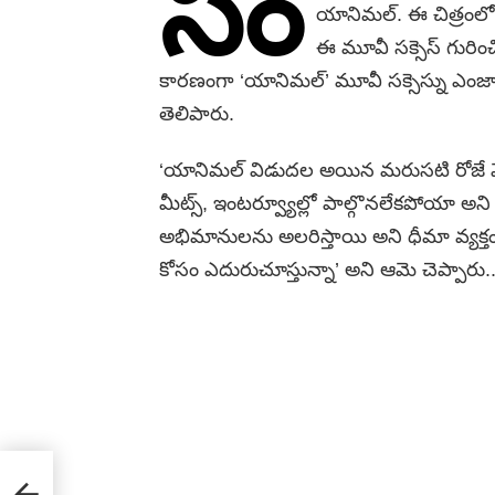
సం
యానిమల్. ఈ చిత్రంలో న
ఈ మూవీ సక్సెస్ గురించి రష్
కారణంగా ‘యానిమల్’ మూవీ సక్సెస్ను ఎంజా
తెలిపారు.
‘యానిమల్ విడుదల అయిన మరుసటి రోజే వేరే స
మీట్స్, ఇంటర్వ్యూల్లో పాల్గొనలేకపోయా అని తెలి
అభిమానులను అలరిస్తాయి అని ధీమా వ్యక్తం
కోసం ఎదురుచూస్తున్నా’ అని ఆమె చెప్పారు..