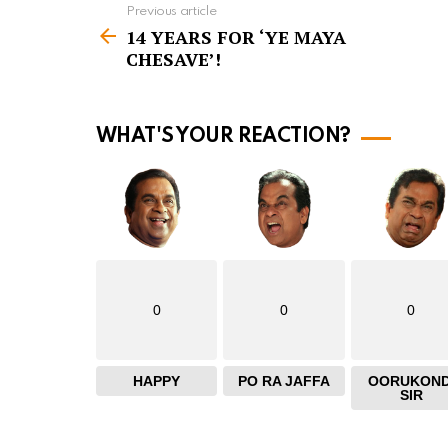
Previous article
S
14 YEARS FOR ‘YE MAYA
e
CHESAVE’!
e
m
o
WHAT'S YOUR REACTION?
r
e
0
0
0
HAPPY
PO RA JAFFA
OORUKOND
SIR