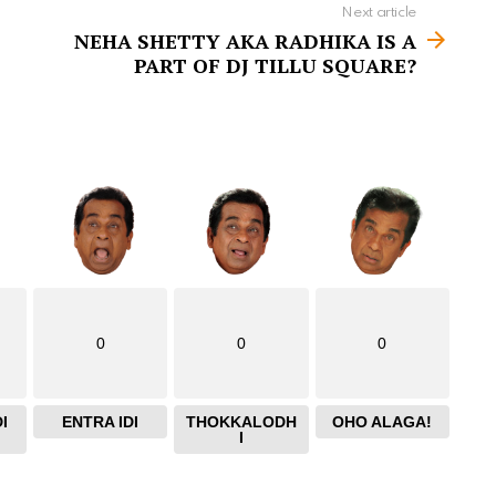
Next article
NEHA SHETTY AKA RADHIKA IS A
PART OF DJ TILLU SQUARE?
0
0
0
I
ENTRA IDI
THOKKALODH
OHO ALAGA!
I