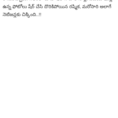
ఉన్న ఫోటోలు షేర్ చేసి దొరికిపోయిన రష్మిక, మరోసారి అలాగే
నెటిజన్లకు చిక్కింది..!!