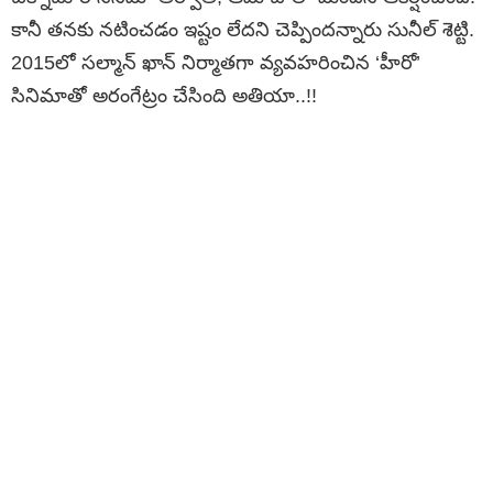
కానీ తనకు నటించడం ఇష్టం లేదని చెప్పిందన్నారు సునీల్ శెట్టి.
2015లో సల్మాన్ ఖాన్ నిర్మాతగా వ్యవహరించిన ‘హీరో’
సినిమాతో అరంగేట్రం చేసింది అతియా..!!