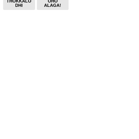
THOKKALO
OHO
DHI
ALAGA!