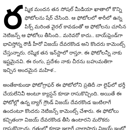
ర
ష్మిక మందన తన సోషల్ మీడియా ఖాతాలో కొన్ని
ఫోటోలను షేర్ చేసింది. ఆ ఫోటోలలో శారీలో ఉన్న
పిక్స్ మరింత వైరల్ కావడంతో ఆ ఫోటోలను చూసిన
నెటిజన్స్ ఆ ఫోటోలు తీసింది.. మరెవరో కాదు.. బాయ్‌ఫ్రెండ్‌గా
భావిస్తోన్న రౌడీ హీరో విజయ్ దేవరకొండ అని కొందరు కామెంట్స్
చేస్తున్నారు. రష్మిక తన ఇన్‌స్టాలో రాస్తూ. ఈ ఫోటోలన్నీ నాకు
ఇష్టమైనవి. ఈ రంగు, ప్రదేశం నాకు చీరను బహుమతిగా
ఇచ్చిన అందమైన మహిళ..
అంతేకాకుండా ఫోటోగ్రాఫర్ ఈ ఫోటోలోని ప్రతిదీ నా లైఫ్‌లో భర్తీ
చేయలేనివీ అంటూ క్యాప్షన్‌ కూడా రాసుకొచ్చింది. అయితే ఈ
ఫోటోల్లో ఉన్న బ్యాగ్‌ గ్రౌండ్‌ విజయ్‌ దేవరకొండ ఇంటిలాగే
ఉందంటూ కొందరు నెటిజన్స్ కామెంట్స్ చేశారు. ఈ ఫోటోలు
కచ్చితంగా విజయ్ దేవరకొండ తీసి ఉంటారని మరొకరు
రాసుకొచ్చారు. గతంలో కూడా ఇలాగే చాలాసార్లు విజయ్ ఇంట్లో