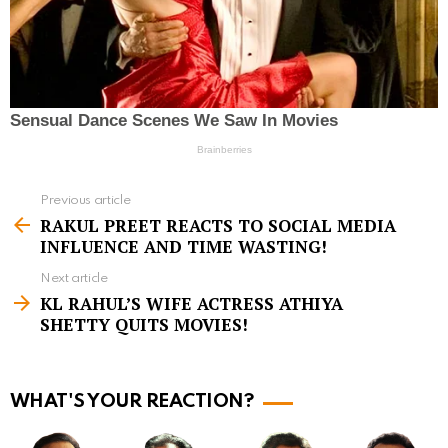
Previous article
S
RAKUL PREET REACTS TO SOCIAL MEDIA
e
INFLUENCE AND TIME WASTING!
e
Next article
m
KL RAHUL’S WIFE ACTRESS ATHIYA
SHETTY QUITS MOVIES!
o
r
e
WHAT'S YOUR REACTION?