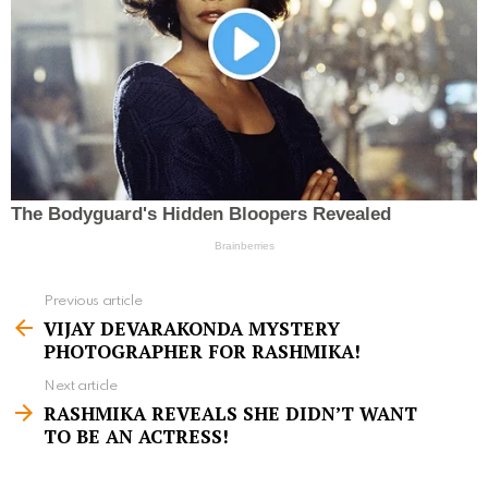
Previous article
S
VIJAY DEVARAKONDA MYSTERY
e
PHOTOGRAPHER FOR RASHMIKA!
e
Next article
m
RASHMIKA REVEALS SHE DIDN’T WANT
TO BE AN ACTRESS!
o
r