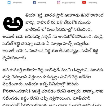
అ
తియా శెట్టి..భారత స్టార్ ఆటగాడు కేఎల్ రాహుల్
భార్య. రాహుల్ ను పెళ్లి చేసుకోక ముందు
బాలీవుడ్ లో పలు సినిమాల్లో నటించింది.
అయితే ఆమె అనుకున్న సక్సెస్ ను అందుకోలేకపోయింది. తండ్రి
సునీల్ శెట్టి చరిష్మా ఆమెకు ఏ మాత్రం హెల్ప్ అవ్వలేదు.
అయితే ఆమె ఓ సంచలన నిర్ణయం తీసుకున్నట్లు సునీల్ శెట్టి
ధృవీకరించారు..
తన కుమార్తె అతియా శెట్టి బాలీవుడ్ నుంచి తప్పుకుని, నటనకు
స్వస్తి చెప్పాలని నిర్ణయించుకున్నట్లు సునీల్ శెట్టి ఇటీవల
వెల్లడించారు. అతియా ఇకపై సినిమాల్లో కెరీర్‌ను
కొనసాగించడానికి ఆసక్తి చూపడం లేదని అన్నారు. నాన్నా..నాకు
నటించడం ఇష్టం లేదని చెప్పి వెళ్లిపోయింది. మోతీచూర్
చక్నాచూర్ సినిమా తర్వాత, ఆమె చాలా మందిని ఆకర్షించింది.