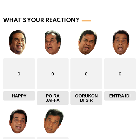
r
e
WHAT'S YOUR REACTION?
0
0
0
0
HAPPY
PO RA
OORUKON
ENTRA IDI
JAFFA
DI SIR