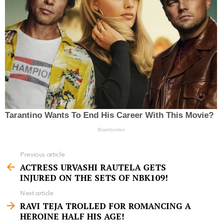
Previous article
S
ACTRESS URVASHI RAUTELA GETS
e
INJURED ON THE SETS OF NBK109!
e
Next article
m
RAVI TEJA TROLLED FOR ROMANCING A
HEROINE HALF HIS AGE!
o