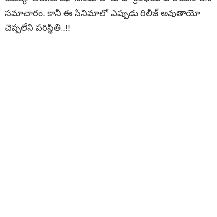
సమాచారం. కానీ ఈ సినిమాలో ఎప్పుడు రిలీజ్ అవుతాయో
చెప్పలేని పరిస్థితి..!!