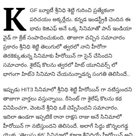
K
GF బ్యూటీ శ్రీనిధి శెట్టి గురించి ప్రత్యేకంగా
పరిచయం అక్కర్లేదు. కన్నడ ఇండస్ట్రీకి చెందిన ఈ
భామ కెజిఎఫ్ అనే ఒక్క సినిమాతో పాన్ ఇండియా
వైడ్ గా క్రేజ్ సంపాదించుకుంది. తాజాగా వచ్చిన సమాచారం
ప్రకారం శ్రీనిధి శెట్టి తెలుగులో త్వరలో నాని హీరోగా
తెరకెక్కుతున్న సినిమాకు హీరోయిన్ గా సైన్ చేసిందని
సమాచారం. శైలేష్ కొలను త్వరలో హిట్ యూనివర్స్ లో
భాగంగా హిట్3 సినిమాని చేయనున్నాడన్న సంగతి తెలిసిందే..
ఇప్పుడు HIT3 సినిమాలో శ్రీనిధి శెట్టి హీరోయిన్ గా నటిస్తుందని
తాజాగా వార్తలు వస్తున్నాయి. రీసెంట్ గా శైలేష్ కొలను కథ
వినిపించగా, వెంటనే శ్రీనిధి ఒకే చెప్పేసిందని సమాచారం.
ఇదిలా ఉండగా ఇప్పటికే రానా రాక్షస రాజు అనే సినిమాలో
హీరోయిన్ గా నటిస్తుందని తెలిసందే. అలాగే సిద్ధు జొన్నలగడ్డ
యొక్క ‘తెలుసు కథ’ సినిమాలో కూడా శ్రీనిధియే హీరోయిన్ అని