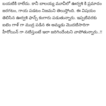
బయటికి రాలేదు. కానీ బాలయ్య మూవీలో ఊర్వశి కి ప్రమాదం
జరగటం, గాయ పడటం నిజమని తెలుస్తోంది. ఈ విషయం
తెలిసిన ఊర్వశి ఫాన్స్ కంగారు పడుతున్నారు. ఇప్పటివరకు
ఐటెం గాళ్ గా ముద్ర పడిన ఈ అమ్మడు మొదటిసారిగా
హీరోయిన్ గా నటిస్తుంటే ఇలా జరిగిందేంటని వాపోతున్నారు..!!