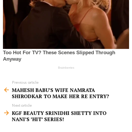
Previous article
S
MAHESH BABU’S WIFE NAMRATA
e
SHIRODKAR TO MAKE HER RE ENTRY?
e
Next article
m
KGF BEAUTY SRINIDHI SHETTY INTO
NANI’S ’HIT’ SERIES!
o
r