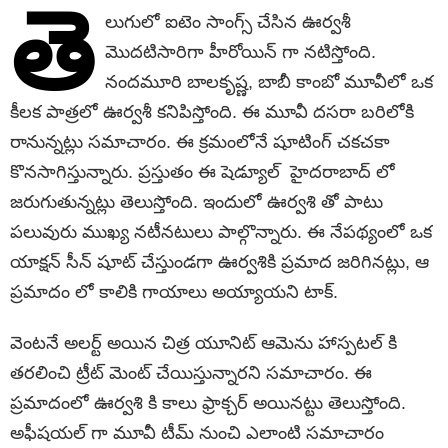
తె
లుగులో ఐటెం సాంగ్స్ చేసిన ఊర్వశీ
మొదటిసారిగా హీరోయిన్ గా నటిస్తోంది.
నందమూరి బాలకృష్ణ, బాబీ కాంబో మూవీలో ఒక
కీలక పాత్రలో ఊర్వశీ కనిపిస్తోంది. ఈ మూవీ దసరా బరిలోకి
రానున్నట్లు సమాచారం. ఈ క్రమంలోనే షూటింగ్ చకచకా
కొనసాగిస్తున్నారు. ప్రస్తుతం ఈ షెడ్యూల్‌ హైదరాబాద్ లో
జరుగుతున్నట్లు తెలుస్తోంది. ఇందులో ఊర్వశి తో పాటు
పలువురు ముఖ్య నటీనటులు పాల్గొన్నారు. ఈ నేపథ్యంలో ఒక
యాక్షన్ సీన్ షూట్ చేస్తుండగా ఊర్వశికి ప్రమాద జరిగినట్లు, ఆ
ప్రమాదం లో కాలికి గాయాలు అయ్యాయని టాక్.
వెంటనే అలర్ట్ అయిన చిత్ర యూనిట్‌ ఆమెను హాస్పటల్ కి
తరలించి ట్రీట్ మెంట్ చేయిస్తున్నారని సమాచారం. ఈ
ప్రమాదంలో ఊర్వశి కి కాలు ఫ్రాక్చర్ అయినట్టు తెలుస్తోంది.
అఫీషయల్ గా మూవీ టీమ్ నుంచి ఎలాంటి సమాచారం