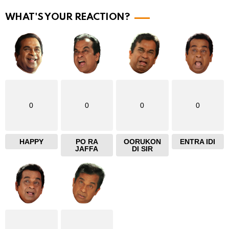
e
WHAT'S YOUR REACTION?
0
0
0
0
HAPPY
PO RA
OORUKON
ENTRA IDI
JAFFA
DI SIR