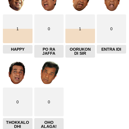
1
0
1
0
HAPPY
PO RA
OORUKON
ENTRA IDI
JAFFA
DI SIR
0
0
THOKKALO
OHO
DHI
ALAGA!