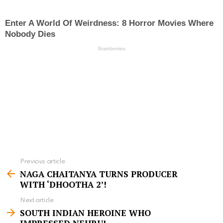
Previous article
S
NAGA CHAITANYA TURNS PRODUCER
e
WITH ‘DHOOTHA 2’!
e
Next article
m
SOUTH INDIAN HEROINE WHO