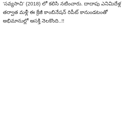
‘సవ్యసాచి’ (2018) లో కలిసి నటించారు. దాదాపు ఎనిమిదేళ్ల
తర్వాత మళ్లీ ఈ క్రేజీ కాంబినేషన్ రిపీట్ కానుండటంతో
అభిమానుల్లో ఆసక్తి నెలకొంది..!!