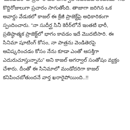
కొద్దిరోజులుగా ప్రచారం సాగుతోంది. తాజాగా జరిగిన ఒక
అవార్డు వేడుకలో కాజల్ ఈ క్రేజీ ప్రాజెక్ట్‌పై అధికారికంగా
స్పందించారు. “నా సుదీర్ఘ సినీ కెరీర్‌లోనే ఇంతటి భారీ,
ప్రతిష్ఠాత్మక ప్రాజెక్ట్‌లో భాగం కావడం ఇదే మొదటిసారి. ఈ
సినిమా షూటింగ్ కోసం, నా పాత్రను వెండితెరపై
ఆవిష్కరించడం కోసం నేను కూడా ఎంతో ఆసక్తిగా
ఎదురుచూస్తున్నాను” అని కాజల్ అగర్వాల్ సంతోషం వ్యక్తం
చేశారు. దీంతో ఈ సినిమాలో మండోదరిగా కాజల్
కనిపించబోతుందనే వార్త ఖరారైపోయింది..!!