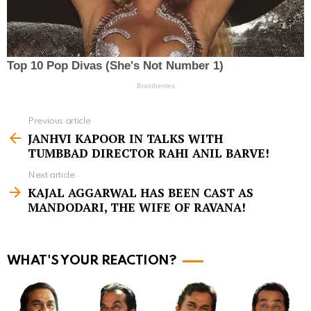
Previous article
S
JANHVI KAPOOR IN TALKS WITH
e
TUMBBAD DIRECTOR RAHI ANIL BARVE!
e
Next article
m
KAJAL AGGARWAL HAS BEEN CAST AS
MANDODARI, THE WIFE OF RAVANA!
o
r
e
WHAT'S YOUR REACTION?