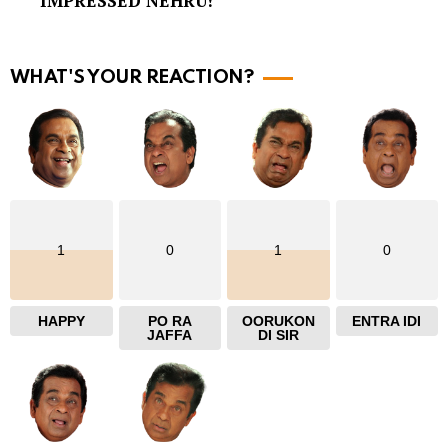
IMPRESSED NEHRU!
o
r
e
WHAT'S YOUR REACTION?
1
0
1
0
HAPPY
PO RA
OORUKON
ENTRA IDI
JAFFA
DI SIR