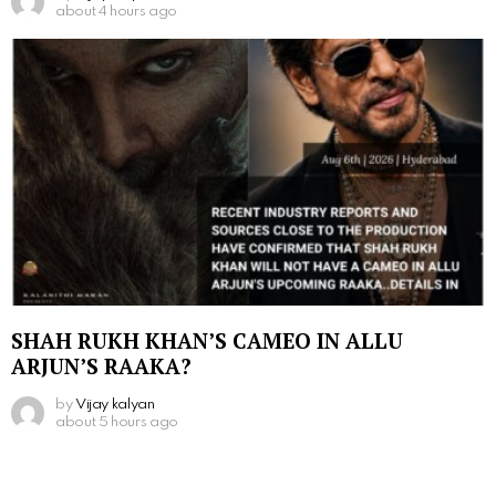
about 4 hours ago
SHAH RUKH KHAN’S CAMEO IN ALLU
ARJUN’S RAAKA?
by
Vijay kalyan
about 5 hours ago