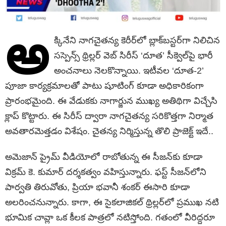
అ
క్కినేని నాగచైతన్య కెరీర్‌లో బ్లాక్‌బస్టర్‌గా నిలిచిన
సస్పెన్స్ థ్రిల్లర్ వెబ్ సిరీస్ ‘దూత’ సీక్వెల్‌పై భారీ
అంచనాలు నెలకొన్నాయి. ఇటీవల ‘దూత-2’
పూజా కార్యక్రమాలతో పాటు షూటింగ్ కూడా అధికారికంగా
ప్రారంభమైంది. ఈ వేడుకకు నాగార్జున ముఖ్య అతిథిగా విచ్చేసి
క్లాప్ కొట్టారు. ఈ సిరీస్ ద్వారా నాగచైతన్య సరికొత్తగా నిర్మాత
అవతారమెత్తడం విశేషం. చైతన్య నిర్మిస్తున్న తొలి ప్రాజెక్ట్ ఇదే..
అమెజాన్ ప్రైమ్ వీడియోలో రాబోతున్న ఈ సీజన్‌కు కూడా
విక్రమ్ కె. కుమార్ దర్శకత్వం వహిస్తున్నారు. ఫస్ట్ సీజన్‌లోని
పార్వతి తిరువోతు, ప్రియా భవానీ శంకర్ ఈసారి కూడా
అలరించనున్నారు. కాగా, ఈ సైకలాజికల్ థ్రిల్లర్‌లో ప్రముఖ నటి
భూమిక చావ్లా ఒక కీలక పాత్రలో నటిస్తోంది. గతంలో వీరిద్దరూ