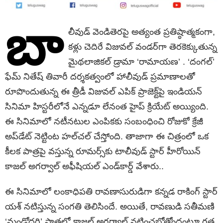
బా
లీవుడ్ వెండితెరపై అత్యంత ప్రతిష్ఠాత్మకంగా,
కళ్లు చెదిరే విజువల్ వండర్‌గా తెరకెక్కుతున్న
మైథలాజికల్ డ్రామా ‘రామాయణ’ . ‘దంగల్’
ఫేమ్ నితేష్ తివారీ దర్శకత్వంలో హాలీవుడ్ ప్రమాణాలతో
రూపొందుతున్న ఈ త్రీడీ విజువల్ ఎపిక్ ప్రాజెక్ట్‌పై ఇండియన్
సినిమా హిస్టరీలోనే ఎన్నడూ లేనంత హైప్ క్రియేట్ అయ్యింది.
ఈ సినిమాలో నటీనటుల ఎంపికకు సంబంధించి రోజుకో క్రేజీ
అప్‌డేట్ నెట్టింట హల్‌చల్ చేస్తోంది. తాజాగా ఈ చిత్రంలో ఒక
కీలక పాత్రపై వస్తున్న రూమర్స్‌కు టాలీవుడ్ స్టార్ హీరోయిన్
కాజల్ అగర్వాల్ అఫీషియల్ ఎండ్‌కార్డ్ వేశారు..
ఈ సినిమాలో లంకాధిపతి రావణాసురుడిగా కన్నడ రాకింగ్ స్టార్
యశ్ నటిస్తున్న సంగతి తెలిసిందే. అయితే, రావణుడి సతీమణి
‘మండోదరి’ పాత్రలో కాజల్ అగర్వాల్ నటించబోతోందంటూ గత