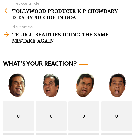
Previous article
S
TOLLYWOOD PRODUCER K P CHOWDARY
e
DIES BY SUICIDE IN GOA!
e
Next article
m
TELUGU BEAUTIES DOING THE SAME
MISTAKE AGAIN!
o
r
e
WHAT'S YOUR REACTION?
0
0
0
0