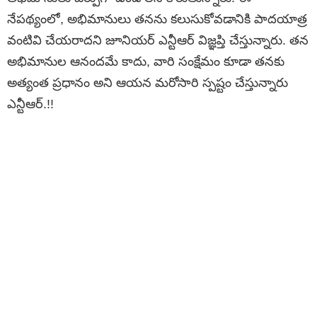
నేపథ్యంలో, అభిమానులు తనను కలుసుకోవడానికి పాదయాత్ర
వంటివి చేయరాదని జూనియర్ ఎన్టీఆర్ విజ్ఞప్తి చేస్తున్నారు. తన
అభిమానుల ఆనందమే కాదు, వారి సంక్షేమం కూడా తనకు
అత్యంత ప్రధానం అని ఆయన మరోసారి స్పష్టం చేస్తున్నారు
ఎన్టీఆర్.!!