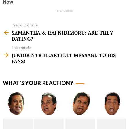
Previous article
S
SAMANTHA & RAJ NIDIMORU: ARE THEY
e
DATING?
e
Next article
m
JUNIOR NTR HEARTFELT MESSAGE TO HIS
FANS!
o
r
e
WHAT'S YOUR REACTION?