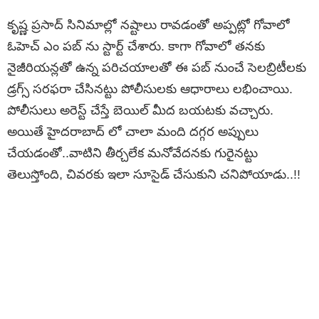
కృష్ణ ప్రసాద్ సినిమాల్లో నష్టాలు రావడంతో అప్పట్లో గోవాలో
ఓహెచ్ ఎం పబ్ ను స్టార్ట్ చేశారు. కాగా గోవాలో తనకు
నైజీరియన్లతో ఉన్న పరిచయాలతో ఈ పబ్ నుంచే సెలబ్రిటీలకు
డ్రగ్స్ సరఫరా చేసినట్టు పోలీసులకు ఆధారాలు లభించాయి.
పోలీసులు అరెస్ట్ చేస్తే బెయిల్ మీద బయటకు వచ్చారు.
అయితే హైదరాబాద్ లో చాలా మంది దగ్గర అప్పులు
చేయడంతో..వాటిని తీర్చలేక మనోవేదనకు గురైనట్టు
తెలుస్తోంది, చివరకు ఇలా సూసైడ్ చేసుకుని చనిపోయాడు..!!