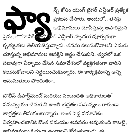
ఫ్యా
న్స్ కోసం యంగ్ టైగర్ ఎన్టీఆర్ ప్రత్యేక
ప్రకటన చేసారు. అందులో.. తనపై
అభిమానులు చూపిస్తున్న అపారమైన
ప్రేమ, గౌరవానికి జూనియర్ ఎన్టీఆర్ హృదయపూర్వకంగా
కృతజ్ఞతలు తెలియజేస్తున్నారు. తనను కలుసుకోవాలని ఎదురు
చూస్తున్న అభిమానుల ఆసక్తిని అర్థం చేసుకుని, త్వరలో ఒక
సజావుగా ఏర్పాటు చేసిన సమావేశంలో వ్యక్తిగతంగా వారిని
కలుసుకోవాలని నిర్ణయించుకున్నారు. ఈ కార్యక్రమాన్ని అన్ని
అనుమతులు పొందుతూ..
పోలీస్ డిపార్ట్‌మెంట్ మరియు సంబంధిత అధికారులతో
సమన్వయం చేసుకుని శాంతి భద్రతల సమస్యలు రాకుండా
జాగ్రత్తలు తీసుకుంటున్నారు. ఇంత పెద్ద సమావేశం
నిర్వహించటానికి కొంత సమయం అవసరం అవుతుంది కాబట్టి,
అభిమానులు ఓర్పుగా ఉండాలని కోరుతున్నారు. ఈ