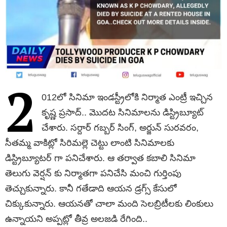
2
012లో సినిమా ఇండస్ట్రీలోకి నిర్మాత ఎంట్రీ ఇచ్చిన
కృష్ణ ప్రసాద్.. మొదట సినిమాలను డిస్ట్రిబ్యూట్
చేశారు. సర్దార్ గబ్బర్ సింగ్, అర్జున్ సురవరం,
సీతమ్మ వాకిట్లో సిరిమల్లె చెట్టు లాంటి సినిమాలకు
డిస్ట్రిబ్యూటర్ గా పనిచేశారు. ఆ తర్వాత కబాలి సినిమా
తెలుగు వెర్షన్ కు నిర్మాతగా పనిచేసి మంచి గుర్తింపు
తెచ్చుకున్నారు. కానీ గతేడాది ఆయన డ్రగ్స్ కేసులో
చిక్కుకున్నారు. ఆయనతో చాలా మంది సెలబ్రిటీలకు లింకులు
ఉన్నాయని అప్పట్లో తీవ్ర అలజడి రేగింది..