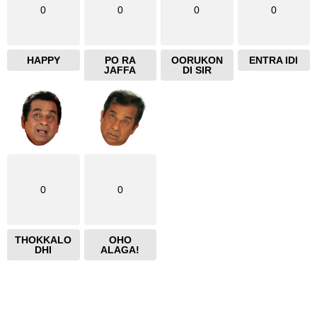
0
0
0
0
HAPPY
PO RA
OORUKON
ENTRA IDI
JAFFA
DI SIR
0
0
THOKKALO
OHO
DHI
ALAGA!