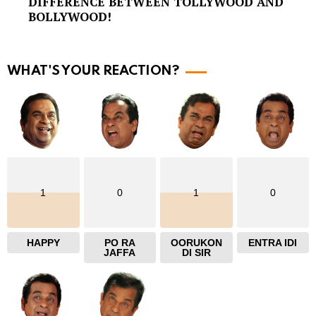
DIFFERENCE BETWEEN TOLLYWOOD AND
o
BOLLYWOOD!
r
e
WHAT'S YOUR REACTION?
1
0
1
0
HAPPY
PO RA
OORUKON
ENTRA IDI
JAFFA
DI SIR