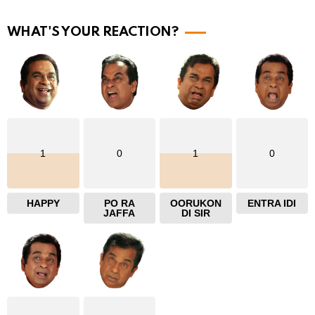
r
e
WHAT'S YOUR REACTION?
1
0
1
0
HAPPY
PO RA
OORUKON
ENTRA IDI
JAFFA
DI SIR