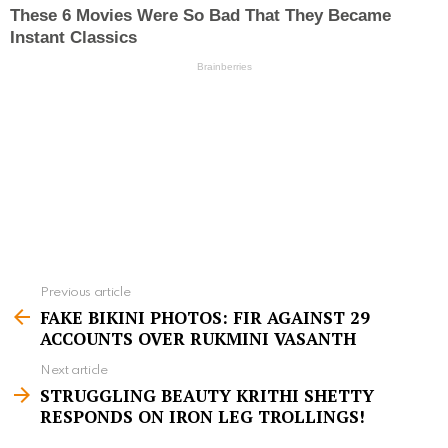
Previous article
S
FAKE BIKINI PHOTOS: FIR AGAINST 29
e
ACCOUNTS OVER RUKMINI VASANTH
e
Next article
m
STRUGGLING BEAUTY KRITHI SHETTY
RESPONDS ON IRON LEG TROLLINGS!
o