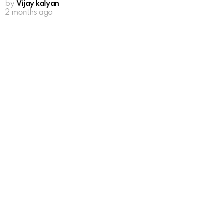
by
Vijay kalyan
2 months ago