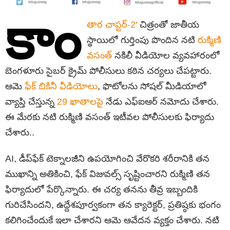
కాం
తార చాప్టర్-2′
చిత్రంతో జాతీయ
స్థాయిలో గుర్తింపు పొందిన నటి
రుక్మిణి
వసంత్
నకిలీ వీడియోల వ్యవహారంలో
బెంగళూరు సైబర్ క్రైమ్ పోలీసులు కఠిన చర్యలు చేపట్టారు.
ఆమె
ఫేక్ బికినీ వీడియోలు
, ఫొటోలను సోషల్ మీడియాలో
వ్యాప్తి చేస్తున్న
29 ఖాతాలపై
నేడు ఎఫ్‌ఐఆర్ నమోదు చేశారు.
ఈ మేరకు నటి రుక్మిణి వసంత్ ఇటీవల పోలీసులకు ఫిర్యాదు
చేశారు..
AI, డీప్‌ఫేక్ టెక్నాలజీని ఉపయోగించి వేరొకరి శరీరానికి తన
ముఖాన్ని అతికించి, ఫేక్ విజువల్స్ సృష్టించారని రుక్మిణి తన
ఫిర్యాదులో పేర్కొన్నారు. ఈ చర్య తనను తీవ్ర ఇబ్బందికి
గురిచేసిందని, ఉద్దేశపూర్వకంగా తన క్యారెక్టర్, ప్రతిష్ఠ‌కు భంగం
కలిగించేందుకే ఇలా చేశారని ఆమె ఆవేదన వ్యక్తం చేశారు. నటి