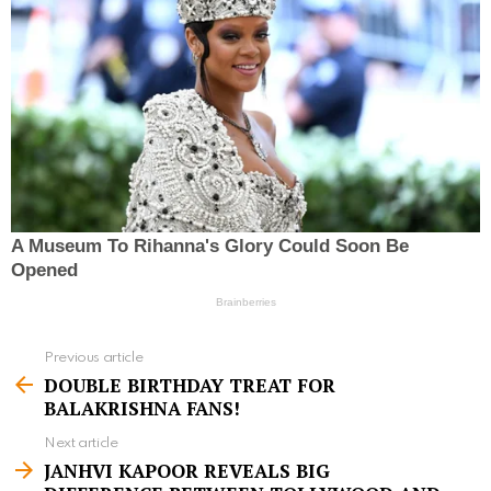
Previous article
S
DOUBLE BIRTHDAY TREAT FOR
e
BALAKRISHNA FANS!
e
Next article
m
JANHVI KAPOOR REVEALS BIG