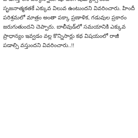
సృజనాత్మకతకే ఎక్కువ విలువ ఉంటుందని వివరించారు. హిందీ
పరిశ్రమలో మాత్రం అంతా పక్కా ప్రణాళిక, గడువుల ప్రకారం
జరుగుతుందని చెప్పారు. బాలీవుడ్‌లో సమయానికి ఎక్కువ
ప్రాధాన్యం ఇవ్వడం వల్ల కొన్నిసార్లు కథ విషయంలో రాజీ
పడాల్సి వస్తుందని వివరించారు..!!