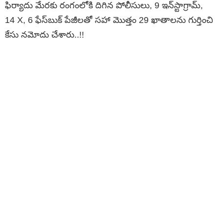
ఫిర్యాదు మేరకు రంగంలోకి దిగిన పోలీసులు, 9 ఇన్‌స్టాగ్రామ్,
14 X, 6 ఫేస్‌బుక్ పేజీలతో సహా మొత్తం 29 ఖాతాలను గుర్తించి
కేసు నమోదు చేశారు..!!