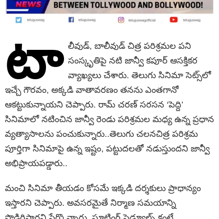
టా
లీవుడ్, బాలీవుడ్ చిత్ర పరిశ్రమల పని
సంస్కృతిపై నటి జాన్వీ కపూర్ ఆసక్తికర
వ్యాఖ్యలు చేశారు. తెలుగు సినిమా సెట్స్‌లో
ఇచ్చే గౌరవం, అక్కడి వాతావరణం తనను ఎంతగానో
ఆకట్టుకున్నాయని చెప్పారు. రామ్ చరణ్ సరసన ‘పెద్ది’
సినిమాలో నటించిన జాన్వీ రెండు పరిశ్రమల మధ్య ఉన్న ప్రధాన
వ్యత్యాసాలను పంచుకున్నారు..తెలుగు చలనచిత్ర పరిశ్రమ
పూర్తిగా సినిమాపై ఉన్న ఇష్టం, పట్టుదలతో నడుస్తుందని జాన్వీ
అభిప్రాయపడ్డారు..
మంచి సినిమా తీయడం కోసమే ఇక్కడి దర్శకులు ప్రాధాన్యం
ఇస్తారని చెప్పారు. అవసరమైతే నిర్మాణ సమయాన్ని
పొడిగిస్తారని పేర్కొన్నారు. షూటింగ్ షెడ్యూల్స్ కంటే