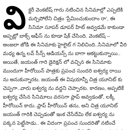
వి
క్టరీ వెంకటేష్ గారు నటించిన సినిమాల్లో ఎప్పటికి
మర్చిపోలేని చిత్రం ‘ప్రేమించుకుందాం రా’, ఈ
సినిమా సూపర్ డూపర్ హిట్ అవ్వడమే కాకుండా
అప్పట్లో బాక్స్ ఆఫీస్ ను కూడా షేక్ చేసింది. వెంకటేష్ –
అంజలా జోడి ఈ సినిమాకు హైలైట్ గ నిలిచింది..సినిమాలో వీరి
మధ్య ఉన్న లవ్ సీన్స్ ఆడియన్స్ ను బాగా ఆకట్టుకున్నాయి..
అయితే, జయంత్ గారి డైరెక్షన్ లో వచ్చిన ఈ సినిమాకు
ముందుగా హీరోయిన్ పాత్రకు ప్రపంచ సుందరి ఐశ్వర్య రాయి
ను అనుకున్నారట. జయంత్ ఈ విషయాన్నీ చిత్ర యూనిట్ కు
చెప్పగా..వారు ఐశ్వర్య ను వద్దని చెప్పారట. కారణం, అప్పటికే
ఐశ్వర్య చేసిన సినిమాలు వరసగా ప్లాప్ అవ్వడంతో, లక్కీ
హీరోయిన్ కాదు..ప్లాప్ హీరోయిన్ తను, అని చిత్ర యూనిట్
జయంత్ గారికి చెప్పడంతో ఇంక చేసేదేమి లేక ఐశ్వర్య ను
పక్కన పెట్టేసాడు.. ఈ విదంగా ప్రపంచ సుందరితో నటించే