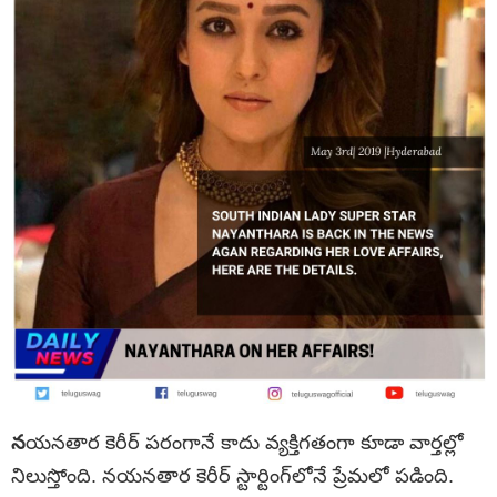
న
యనతార కెరీర్ పరంగానే కాదు వ్యక్తిగతంగా కూడా వార్తల్లో
నిలుస్తోంది. నయనతార కెరీర్ స్టార్టింగ్‌లోనే ప్రేమలో పడింది.