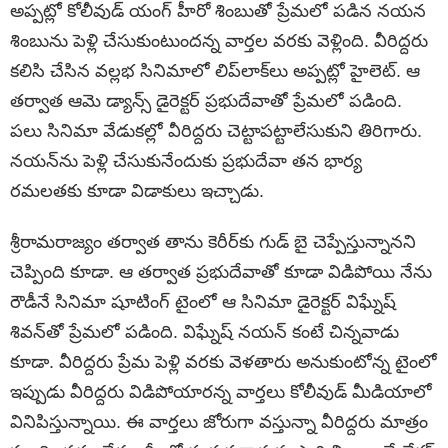
అప్పట్లో కోలీవుడ్ యంగ్ హీరో శింబుతో ప్రేమలో పడిన నయన
శింబును పెళ్లి చేసుకుంటుందన్న వార్తల వరకు వెళ్లింది. వీరిద్దరు
కలిసి చేసిన వల్లభ సినిమాలో లిప్‌లాక్‌లు అప్పట్లో హైలెట్‌. ఆ
తర్వాత ఆమె డ్యాన్స్ డైరెక్టర్ ప్రభుదేవాతో ప్రేమలో పడింది.
పలు సినిమా వేడుకల్లో వీరిద్దరు చెట్టాపట్టాలేసుకుని తిరిగారు.
నయన్‌ను పెళ్లి చేసుకునేందుకు ప్రభుదేవా తన భార్య
రమలతకు కూడా విడాకులు ఇచ్చాడు.
శ్రీరామరాజ్యం తర్వాత తాను కెరీర్‌కు గుడ్ బై చెప్పేస్తున్నానని
చెప్పింది కూడా. ఆ తర్వాత ప్రభుదేవాతో కూడా విడిపోయి నేను
రౌడీనే సినిమా షూటింగ్ టైంలో ఆ సినిమా డైరెక్టర్ విఘ్నేష్
శివన్‌తో ప్రేమలో పడింది. విఘ్నేష్ నయన్ కంటే చిన్నవాడు
కూడా. వీరిద్దరు ప్రేమ పెళ్లి వరకు వెళతారు అనుకుంటోన్న టైంలో
ఇప్పుడు వీరిద్దరు విడిపోయారన్న వార్తలు కోలీవుడ్ మీడియాలో
వినిపిస్తున్నాయి. ఈ వార్తలు జోరుగా వస్తున్నా వీరిద్దరు మాత్రం