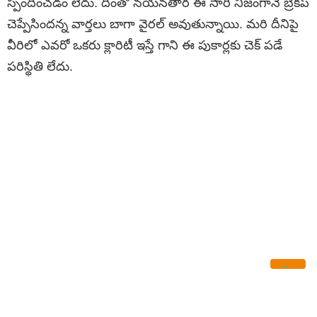
స్పందించడం లేదు. దీంతో నయనతార ఈ సారి నిజంగానే బ్రేకప్
చెప్పేసిందన్న వార్తలు బాగా వైరల్ అవుతున్నాయి. మరి దీనిపై
వీరిలో ఎవరో ఒకరు క్లారిటీ ఇస్తే గాని ఈ పుకార్లకు చెక్ పడే
పరిస్థితి లేదు.