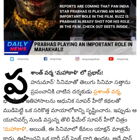
ప్ర
శాంత్ వర్మ ‘మహాకాళి’ లో ప్రభాస్!
హనుమాన్’ సినిమాతో తెలుగు సినిమా సత్తాను
ప్రపంచానికి చాటిన దర్శకుడు
ప్రశాంత్ వర్మ
,
భారతీయ ఇతిహాసాలను ఆధునిక సూపర్ హీరో కథలతో
ముడిపెట్టి ఒక సరికొత్త మాయాలోకాన్ని సృష్టించారు. ఇప్పుడు ఆ
యూనివర్స్ నుండి వస్తున్న తొలి ఫీమేల్ సూపర్ హీరో చిత్రం
‘
మహాకాళి
‘. అయితే, ఈ సినిమాలో కేవలం యాక్షన్ మాత్రమే
కాదు, ఊహించని ఒక భారీ సర్ ప్రైజ్ దాగి ఉందట. అదే పాన్