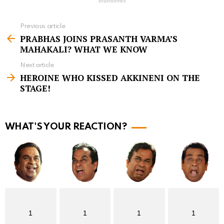
Previous article
S
PRABHAS JOINS PRASANTH VARMA’S
e
MAHAKALI? WHAT WE KNOW
e
Next article
m
HEROINE WHO KISSED AKKINENI ON THE
STAGE!
o
r
e
WHAT'S YOUR REACTION?
1
1
1
1