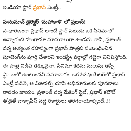
ఇండియా స్టార్
ప్రభాస్
ఎంట్రీ..
హనుమాన్ డైరెక్టర్ ‘మహాకాళి’ లో ప్రభాస్!
సాధారణంగా ప్రభాస్ లాంటి స్టార్ నటుడు ఒక సినిమాలో
ఉన్నారంటే హంగామా మామూలుగా ఉండదు. కానీ, ప్రశాంత్
వర్మ అత్యంత రహస్యంగా ప్రభాస్ పాత్రకు సంబంధించిన
షూటింగ్‌ను పూర్తి చేశారని ఇండస్ట్రీ వర్గాల్లో గట్టిగా వినిపిస్తోంది.
ఈ పాత్ర నిడివి తక్కువైనా, సినిమా కథను మలుపు తిప్పే
స్థాయిలో ఉంటుందని సమాచారం. ఒకవేళ థియేటర్‌లో ప్రభాస్
ఎంట్రీ పడితే, ఆ విజువల్స్ చూసి అభిమానులకు పూనకాలు
రావడం ఖాయం. ప్రశాంత్ వర్మ మేకింగ్ స్టైల్, ప్రభాస్ కటౌట్
తోడైతే బాక్సాఫీస్ వద్ద రికార్డులు తిరగరాయాల్సిందే..!!