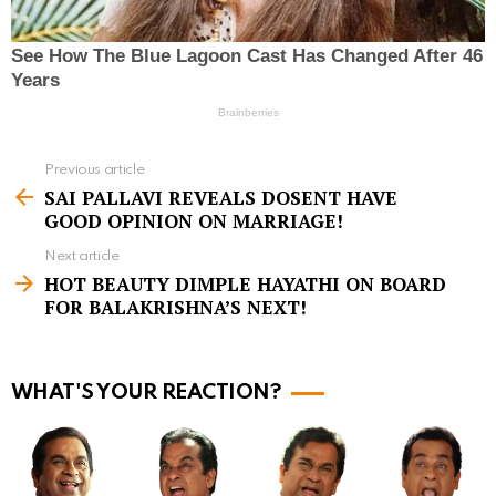
Previous article
S
SAI PALLAVI REVEALS DOSENT HAVE
e
GOOD OPINION ON MARRIAGE!
e
Next article
m
HOT BEAUTY DIMPLE HAYATHI ON BOARD
FOR BALAKRISHNA’S NEXT!
o
r
e
WHAT'S YOUR REACTION?