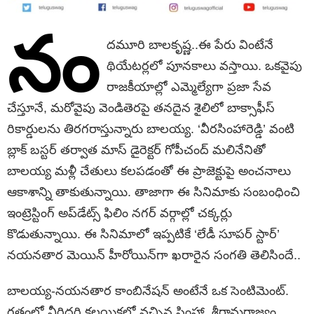
నం
దమూరి బాలకృష్ణ..ఈ పేరు వింటేనే
థియేటర్లలో పూనకాలు వస్తాయి. ఒకవైపు
రాజకీయాల్లో ఎమ్మెల్యేగా ప్రజా సేవ
చేస్తూనే, మరోవైపు వెండితెరపై తనదైన శైలిలో బాక్సాఫీస్
రికార్డులను తిరగరాస్తున్నారు బాలయ్య. ‘వీరసింహారెడ్డి’ వంటి
బ్లాక్ బస్టర్ తర్వాత మాస్ డైరెక్టర్ గోపీచంద్ మలినేనితో
బాలయ్య మళ్లీ చేతులు కలపడంతో ఈ ప్రాజెక్టుపై అంచనాలు
ఆకాశాన్ని తాకుతున్నాయి. తాజాగా ఈ సినిమాకు సంబంధించి
ఇంట్రెస్టింగ్ అప్‌డేట్స్ ఫిలిం నగర్ వర్గాల్లో చక్కర్లు
కొడుతున్నాయి. ఈ సినిమాలో ఇప్పటికే ‘లేడీ సూపర్ స్టార్’
నయనతార మెయిన్ హీరోయిన్‌గా ఖరారైన సంగతి తెలిసిందే..
బాలయ్య-నయనతార కాంబినేషన్ అంటేనే ఒక సెంటిమెంట్.
గతంలో వీరిద్దరి కలయికలో వచ్చిన సింహా, శ్రీరామరాజ్యం,