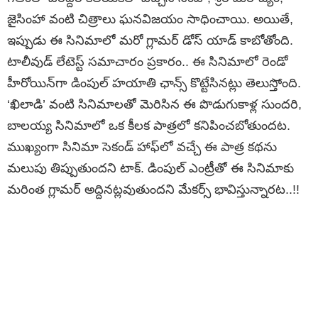
జైసింహా వంటి చిత్రాలు ఘనవిజయం సాధించాయి. అయితే,
ఇప్పుడు ఈ సినిమాలో మరో గ్లామర్ డోస్ యాడ్ కాబోతోంది.
టాలీవుడ్ లేటెస్ట్ సమాచారం ప్రకారం.. ఈ సినిమాలో రెండో
హీరోయిన్‌గా డింపుల్ హయాతి ఛాన్స్ కొట్టేసినట్లు తెలుస్తోంది.
‘ఖిలాడి’ వంటి సినిమాలతో మెరిసిన ఈ పొడుగుకాళ్ల సుందరి,
బాలయ్య సినిమాలో ఒక కీలక పాత్రలో కనిపించబోతుందట.
ముఖ్యంగా సినిమా సెకండ్ హాఫ్‌లో వచ్చే ఈ పాత్ర కథను
మలుపు తిప్పుతుందని టాక్. డింపుల్ ఎంట్రీతో ఈ సినిమాకు
మరింత గ్లామర్ అద్దినట్లవుతుందని మేకర్స్ భావిస్తున్నారట..!!