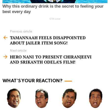
Previous article
S
TAMANNAAH FEELS DISAPPOINTED
e
ABOUT JAILER ITEM SONG!
e
Next article
m
HERO NANI TO PRESENT CHIRANJEEVI
AND SRIKANTH ODELA’S FILM!
o
r
e
WHAT'S YOUR REACTION?