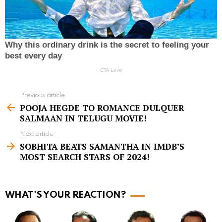
Previous article
S
POOJA HEGDE TO ROMANCE DULQUER
e
SALMAAN IN TELUGU MOVIE!
e
Next article
m
SOBHITA BEATS SAMANTHA IN IMDB’S
MOST SEARCH STARS OF 2024!
o
r
e
WHAT'S YOUR REACTION?