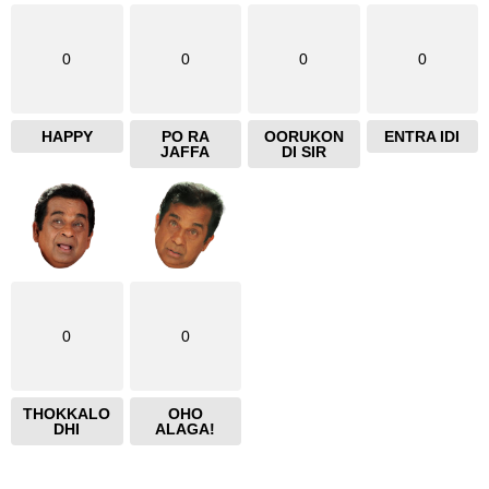
0
0
0
0
HAPPY
PO RA
OORUKON
ENTRA IDI
JAFFA
DI SIR
0
0
THOKKALO
OHO
DHI
ALAGA!