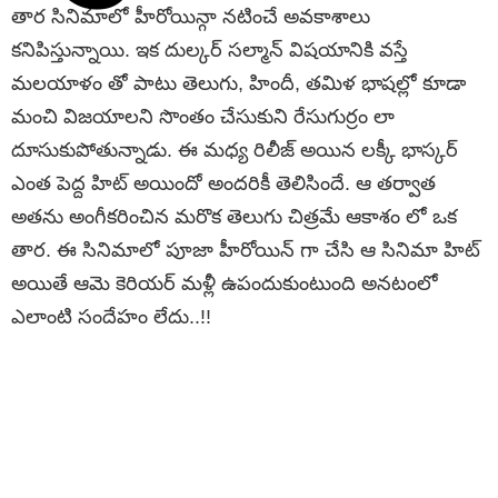
తార సినిమాలో హీరోయిన్గా నటించే అవకాశాలు
కనిపిస్తున్నాయి. ఇక దుల్కర్ సల్మాన్ విషయానికి వస్తే
మలయాళం తో పాటు తెలుగు, హిందీ, తమిళ భాషల్లో కూడా
మంచి విజయాలని సొంతం చేసుకుని రేసుగుర్రం లా
దూసుకుపోతున్నాడు. ఈ మధ్య రిలీజ్ అయిన లక్కీ భాస్కర్
ఎంత పెద్ద హిట్ అయిందో అందరికీ తెలిసిందే. ఆ తర్వాత
అతను అంగీకరించిన మరొక తెలుగు చిత్రమే ఆకాశం లో ఒక
తార. ఈ సినిమాలో పూజా హీరోయిన్ గా చేసి ఆ సినిమా హిట్
అయితే ఆమె కెరియర్ మళ్లీ ఉపందుకుంటుంది అనటంలో
ఎలాంటి సందేహం లేదు..!!