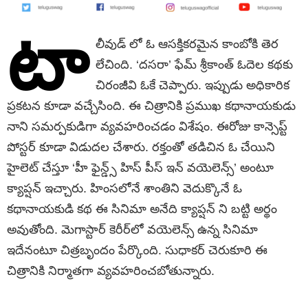
టా
లీవుడ్ లో ఓ ఆసక్తిక‌ర‌మైన కాంబోకి తెర
లేచింది. ‘ద‌స‌రా’ ఫేమ్ శ్రీ‌కాంత్ ఓదెల క‌థ‌కు
చిరంజీవి ఓకే చెప్పారు. ఇప్పుడు అధికారిక
ప్ర‌క‌ట‌న కూడా వ‌చ్చేసింది. ఈ చిత్రానికి ప్ర‌ముఖ క‌థానాయ‌కుడు
నాని సమ‌ర్ప‌కుడిగా వ్య‌వ‌హ‌రించ‌డం విశేషం. ఈరోజు కాన్సెప్ట్
పోస్ట‌ర్ కూడా విడుదల చేశారు. ర‌క్తంతో త‌డిచిన ఓ చేయిని
హైలెట్ చేస్తూ ‘హీ ఫైన్డ్స్ హిస్ పీస్ ఇన్ వ‌యెలెన్స్‌’ అంటూ
క్యాప్ష‌న్ ఇచ్చారు. హింస‌లోనే శాంతిని వెదుక్కొనే ఓ
క‌థానాయ‌కుడి క‌థ ఈ సినిమా అనేది క్యాప్ష‌న్ ని బ‌ట్టి అర్థం
అవుతోంది. మెగాస్టార్ కెరీర్‌లో వ‌యెలెన్స్ ఉన్న సినిమా
ఇదేనంటూ చిత్ర‌బృందం పేర్కొంది. సుధాక‌ర్ చెరుకూరి ఈ
చిత్రానికి నిర్మాత‌గా వ్య‌వ‌హ‌రించ‌బోతున్నారు.