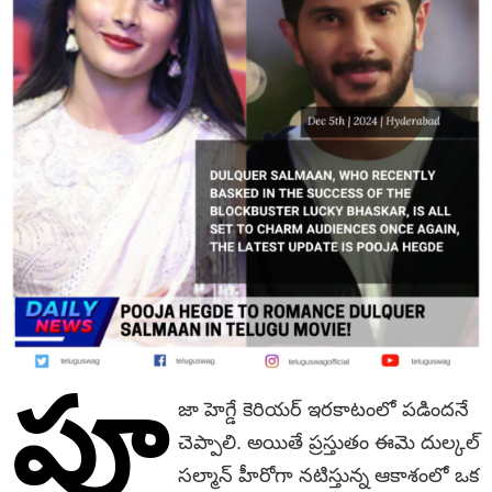
పూ
జా హెగ్డే కెరియర్ ఇరకాటంలో పడిందనే
చెప్పాలి. అయితే ప్రస్తుతం ఈమె దుల్కల్
సల్మాన్ హీరోగా నటిస్తున్న ఆకాశంలో ఒక