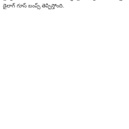
డైలాగ్​ గూస్​ బంప్స్​ తెప్పిస్తోంది.