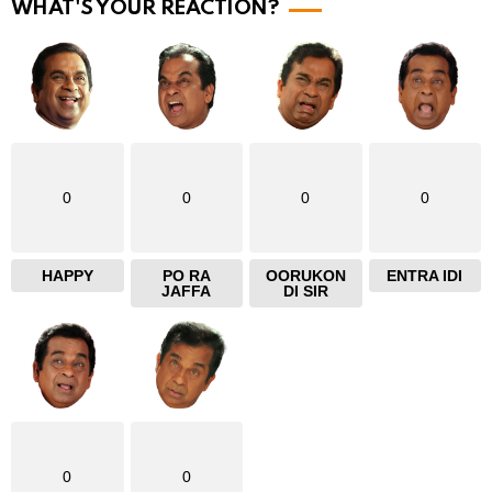
WHAT'S YOUR REACTION?
e
0
0
0
0
HAPPY
PO RA
OORUKON
ENTRA IDI
JAFFA
DI SIR
0
0