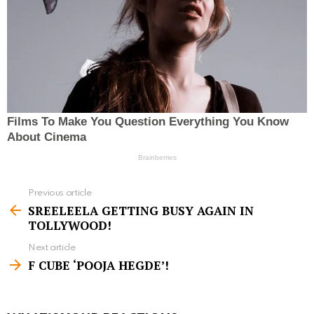
Previous article
S
SREELEELA GETTING BUSY AGAIN IN
e
TOLLYWOOD!
e
Next article
m
F CUBE ‘POOJA HEGDE’!
o
r