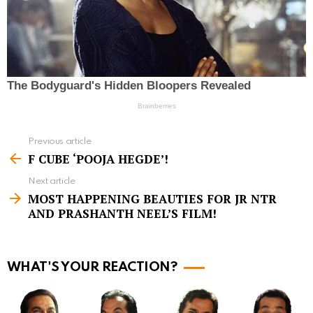
Previous article
S
F CUBE ‘POOJA HEGDE’!
e
Next article
e
MOST HAPPENING BEAUTIES FOR JR NTR
m
AND PRASHANTH NEEL’S FILM!
o
r
WHAT'S YOUR REACTION?
e