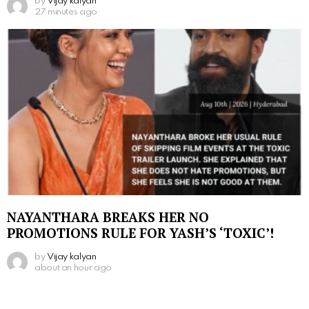
by
Vijay kalyan
27 minutes ago
NAYANTHARA BREAKS HER NO
PROMOTIONS RULE FOR YASH’S ‘TOXIC’!
by
Vijay kalyan
about an hour ago