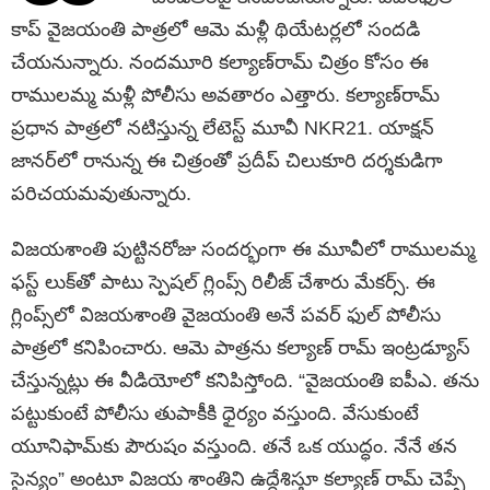
కాప్ వైజయంతి పాత్రలో ఆమె మళ్లీ థియేటర్లలో సందడి
చేయనున్నారు. నందమూరి కల్యాణ్​రామ్ చిత్రం కోసం ఈ
రాములమ్మ మళ్లీ పోలీసు అవతారం ఎత్తారు. క‌ల్యాణ్‌రామ్
ప్ర‌ధాన పాత్ర‌లో న‌టిస్తున్న లేటెస్ట్ మూవీ NKR21. యాక్షన్​
జానర్‌లో రానున్న ఈ చిత్రంతో ప్రదీప్ చిలుకూరి దర్శకుడిగా
పరిచయమవుతున్నారు.
విజ‌య‌శాంతి పుట్టినరోజు సంద‌ర్భంగా ఈ మూవీలో రాముల‌మ్మ
ఫ‌స్ట్ లుక్‌తో పాటు స్పెష‌ల్ గ్లింప్స్ రిలీజ్ చేశారు మేకర్స్​. ఈ
గ్లింప్స్​లో విజయశాంతి వైజయంతి అనే పవర్ ఫుల్ పోలీసు
పాత్రలో కనిపించారు. ఆమె పాత్రను కల్యాణ్ రామ్ ఇంట్రడ్యూస్
చేస్తున్నట్లు ఈ వీడియోలో కనిపిస్తోంది. “వైజ‌యంతి ఐపీఎ. తను
పట్టుకుంటే పోలీసు తుపాకీకి ధైర్యం వస్తుంది. వేసుకుంటే
యూనిఫామ్​కు పౌరుషం వస్తుంది. తనే ఒక యుద్ధం. నేనే తన
సైన్యం” అంటూ విజయ శాంతిని ఉద్దేశిస్తూ కల్యాణ్ రామ్​ చెప్పే