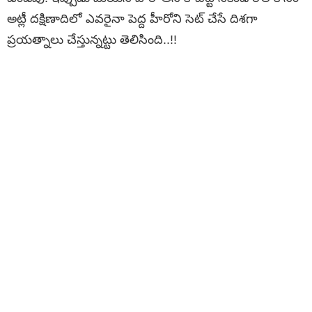
అట్లీ దక్షిణాదిలో ఎవరైనా పెద్ద హీరోని సెట్ చేసే దిశగా
ప్రయత్నాలు చేస్తున్నట్టు తెలిసింది..!!