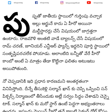
పు
ష్పతో జాతీయ స్థాయిలో గుర్తింపు వచ్చాక
అల్లు అర్జునే కాదు ఏ హీరో అయినా
మల్టీస్టారర్లు చేసే విషయంలో జాగ్రత్తగా
ఉంటారు. రాజమౌళి అంతటి వాడే బ్యాలన్స్ చేసే విషయంలో
రామ్ చరణ్, జూనియర్ ఎన్టీఆర్ ఫ్యాన్స్ ఇద్దరిని పూర్తి స్థాయిలో
సంతృప్తిపరచలేక పోయాడు. అలాంటిది బన్నీతో వేరే హీరో
కాంబో అంటే ఏ మాత్రం తేడా కొట్టినా ఫలితం అటుఇటు
అయిపోతుంది.
నో చెప్పడానికి ఇది ప్రధాన కారణమని అంతర్గతంగా
వినిపిస్తోంది. దీన్నే తీసుకెళ్లి సల్మాన్ ఖాన్ కు చెప్పి ఒప్పించి సన్
పిక్చర్స్ నిర్మాణంలో తీసేందుకు అట్లీ సర్వం సిద్ధం చేశాడని చెన్నై
టాక్. సల్మాన్ ఖాన్ కు మరో స్టార్ ఉంటే పెద్దగా అభ్యంతరాలు
ఉండవు. ఇప్పుడు మెయిన్ హీరో తనే కాబట్టి సెకండ్ రోల్ కోసం