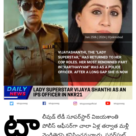
టా
లీవుడ్ లేడీ సూపర్​స్టార్ విజయశాంతి
పోలీస్​ ఆఫీసర్​గా చాలా ఏళ్ల తర్వాత మళ్లీ
వెండితెరపై కనిపించనున్నారు. పవర్​ఫుల్