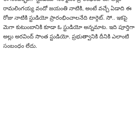
రామలింగయ్య వందో జయంతి నాటికి, అంటే వచ్చే ఏడాది ఈ
రోజు నాటికి స్టుడియో ప్రారంభించాలనేది టార్గెట్. సో.. ఇకపై
మెగా కుటుంబానికి కూడా ఓ స్టుడియో అన్నమాట. ఇది పూర్తిగా
అల్లు అరవింద్ సొంత స్టుడియో. ప్రభుత్వానికి దీనికి ఎలాంటి
సంబంధం లేదు.