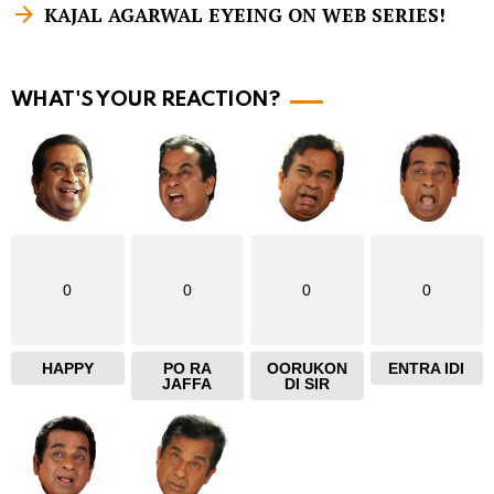
m
KAJAL AGARWAL EYEING ON WEB SERIES!
o
r
WHAT'S YOUR REACTION?
e
0
0
0
0
HAPPY
PO RA
OORUKON
ENTRA IDI
JAFFA
DI SIR