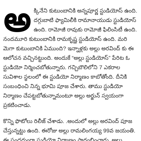
అ
క్కినేని కుటుంబానికి అన్నపూర్ణ స్టుడియోస్ ఉంది.
దగ్గుబాటి ఫ్యామిలీకి రామానాయుడు స్టుడియోస్
ఉంది. రామోజీ రావుకు రామోజీ ఫిలింసిటీ ఉంది.
నందమూరి కుటుంబానికి రామకృష్ణ స్టుడియోస్ ఉంది. మరి
మెగా కుటుంబానికి ఏముంది? ఇన్నాళ్లకు అల్లు అరవింద్ కు ఈ
ఆలోచన వచ్చినట్టుంది. అందుకే “అల్లు స్టుడియోస్” పేరిట ఓ
స్టుడియో నిర్మించబోతున్నారు. గచ్చిబౌలిలోని 7 ఎకరాల
సువిశాల స్థలంలో ఈ స్టుడియో నిర్మాణం కాబోతోంది. దీనికి
సంబంధించి నిన్న భూమి పూజ చేశారు. తాము స్టుడియో
నిర్మాణం చేపట్టబోతున్నామంటూ అల్లు అర్జున్ స్వయంగా
ప్రకటించాడు.
కొన్ని ఫొటోలు రిలీజ్ చేశాడు. .అందులో అల్లు అరవింద్ పూజ
చేస్తున్నట్టు ఉంది. ఈరోజు అల్లు రామలింగయ్య 99వ జయంతి.
ఈ సందర్భంగా స్టుడియో నిర్మాణం ప్రారంభించారు. అల్లు