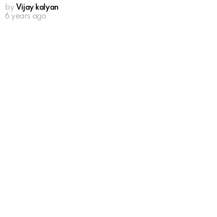
by
Vijay kalyan
6 years ago