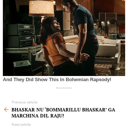
Previous article
S
BHASKAR NU ‘BOMMARILLU BHASKAR’ GA
e
MARCHINA DIL RAJU!
e
Next article