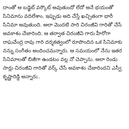
దాంతో ఆ బడ్జెట్ వర్కౌట్ అవుతుందో లేదో అనే భయంతో
సినిమాను వదిలేశాం. ఇప్పుడు అది చేస్తే ఖచ్చితంగా భారీ
సినిమా అవుతుంది. అలా మొదటి సారి చిరంజీవి గారితో చేసే
అవకాశం చేజారింది. ఆ తర్వాత చిరంజీవి గారు హీరోగా
రాఘవేంద్ర రావు గారి దర్శకత్వంలో రూపొందిన ఒక సినిమాకు
నన్ను సంగీతం అందించమన్నారు. ఆ సమయంలో నేను ఇతర
సినిమాలతో బిజీగా ఉండటం వల్ల నో చెప్పాను. అలా రెండు
సార్లు చిరంజీవి గారితో వర్క్ చేసే అవకాశం చేజారిందని ఎస్వీ
కృష్ణారెడ్డి అన్నారు..