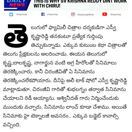
తె
లుగులో ఫ్యామిలీ చిత్రాల దర్శకుడిగా ఎస్వీ
కృష్ణారెడ్డి తనకంటూ ప్రత్యేక గుర్తింపు
తెచ్చుకున్నాడు. ఎక్కువ కుటుంబ కథా చిత్రాలతో
తెలుగు ప్రేక్షకులను అలరించాడు. ఈయన తెలుగులో
కృష్ణ,బాలకృష్ణ, నాగార్జున వంటి అగ్ర హీరోలతో సినిమాలు
తెరకెక్కించారు. కానీ చిరంజీవితో ఏ సినిమాను
తెరకెక్కించలేకపోయారు. దీనిపై అలీ టాక్ షోలో ఎస్వీ కృష్ణారెడ్డి
మాట్లాడుతూ. చిరంజీవి గారితో శుభలగ్నం తర్వాత సినిమాను
చేయాలని రెడీ అయ్యాను. అశ్వినీదత్ గారు నిర్మించేందుకు
ముందుకు వచ్చారు. సినిమాను లాంచ్ కూడా చేశాము. అయితే
సినిమాకు హై టెక్నాలజీ అవసరం.. ఎక్కువ బడ్జెట్ కావాల్సి
వచ్చింది.