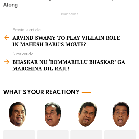
Previous article
S
ARVIND SWAMY TO PLAY VILLAIN ROLE
e
IN MAHESH BABU’S MOVIE?
e
Next article
m
BHASKAR NU ‘BOMMARILLU BHASKAR’ GA
MARCHINA DIL RAJU!
o
r
e
WHAT'S YOUR REACTION?