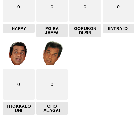
0
0
0
0
HAPPY
PO RA
OORUKON
ENTRA IDI
JAFFA
DI SIR
0
0
THOKKALO
OHO
DHI
ALAGA!