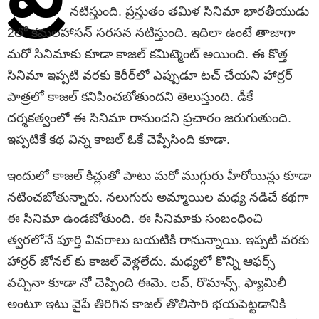
నటిస్తుంది. ప్రస్తుతం తమిళ సినిమా భారతీయుడు
2లో కమలహాసన్ సరసన నటిస్తుంది. ఇదిలా ఉంటే తాజాగా
మరో సినిమాకు కూడా కాజల్ కమిట్మెంట్ అయింది. ఈ కొత్త
సినిమా ఇప్పటి వరకు కెరీర్‌లో ఎప్పుడూ టచ్ చేయని హార్రర్
పాత్రలో కాజల్ కనిపించబోతుందని తెలుస్తుంది. డీకే
దర్శకత్వంలో ఈ సినిమా రానుందని ప్రచారం జరుగుతుంది.
ఇప్పటికే కథ విన్న కాజల్ ఓకే చెప్పేసింది కూడా.
ఇందులో కాజల్ కిచ్లుతో పాటు మరో ముగ్గురు హీరోయిన్లు కూడా
నటించబోతున్నారు. నలుగురు అమ్మాయిల మధ్య నడిచే కథగా
ఈ సినిమా ఉండబోతుంది. ఈ సినిమాకు సంబంధించి
త్వరలోనే పూర్తి వివరాలు బయటికి రానున్నాయి. ఇప్పటి వరకు
హార్రర్ జోనల్ కు కాజల్ వెళ్లలేదు. మధ్యలో కొన్ని ఆఫర్స్
వచ్చినా కూడా నో చెప్పింది ఈమె. లవ్, రొమాన్స్, ఫ్యామిలీ
అంటూ ఇటు వైపే తిరిగిన కాజల్ తొలిసారి భయపెట్టడానికి