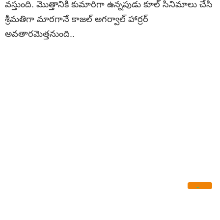
వస్తుంది. మొత్తానికి కుమారిగా ఉన్నపుడు కూల్ సినిమాలు చేసి
శ్రీమతిగా మారగానే కాజల్ అగర్వాల్ హార్రర్
అవతారమెత్తనుంది..