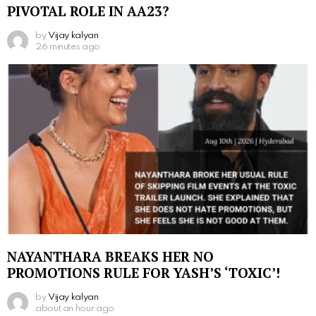
PIVOTAL ROLE IN AA23?
by
Vijay kalyan
26 minutes ago
NAYANTHARA BREAKS HER NO
PROMOTIONS RULE FOR YASH’S ‘TOXIC’!
by
Vijay kalyan
about an hour ago