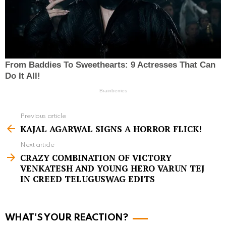
Previous article
S
KAJAL AGARWAL SIGNS A HORROR FLICK!
e
Next article
e
CRAZY COMBINATION OF VICTORY
m
VENKATESH AND YOUNG HERO VARUN TEJ
IN CREED TELUGUSWAG EDITS
o
r
e
WHAT'S YOUR REACTION?