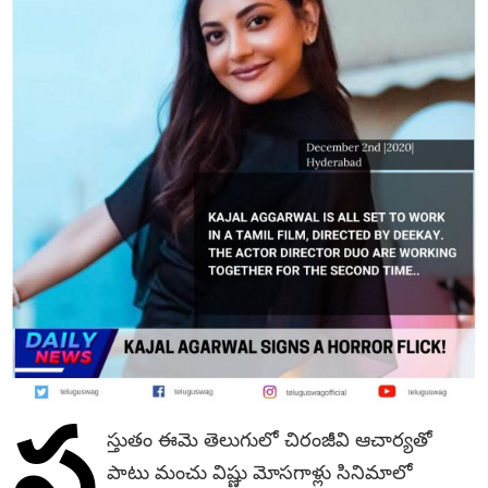
ప్ర
స్తుతం ఈమె తెలుగులో చిరంజీవి ఆచార్యతో
పాటు మంచు విష్ణు మోసగాళ్లు సినిమాలో