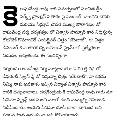
కె
రాఘవేంద్ర రావు గారి సమర్పణలో సూచిత డ్రీం
వర్క్స్ ప్రొడక్షన్ పతాకం పై సుశాంత్, చాందిని చౌదరి
మరియు సిమ్రాన్ చౌదరి ముఖ్య తారాగణం తో
రాఘవేంద్ర వర్మ దర్శకత్వం లో విశ్వాస్ హన్నూర్ కార్ నిర్మిస్తున్న
రోబోటిక్ రొమాంటిక్ ఎంటర్టైనర్ చిత్రం “బొంబాట్”. ఈ చిత్రం
డిసెంబర్ 3 వ తారికున్న అమెజాన్ ప్రైమ్ లో ప్రత్యేకంగా
విడుదల అవుతుంది. ఈ సందర్భంగా
దర్శకుడు రాఘవేంద్ర వర్మ మాట్లాడుతూ “సరికొత్త కథ తో
డిఫరెంట్ స్క్రీన్ ప్లే తో వస్తున్నా చిత్రం “బొంబాట్”. నా కథను
నిమ్మి నాకు అవకాశం ఇచ్చిన నిర్మాత విశ్వాస్ హన్నూర్ కార్
గారికి ధన్యవాదాలు. దర్శకేంద్రుడు కె రాఘవేంద్ర రావు గారు మా
సినిమా స్క్రిప్ట్ దశ నుంచి మాతో ఉంది మమ్మల్ని వెనకుండి
నడిపించారు. అయన సినిమా చూసి చాలా బాగుంది అని
సూపర్ హిట్ అవుతుంది అని కొనియాడారు.