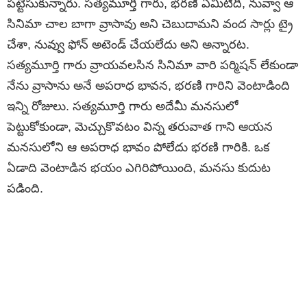
పట్టేసుకున్నారు. సత్యమూర్తి గారు, భరణి ఏమిటిది, నువ్వా ఆ
సినిమా చాల బాగా వ్రాసావు అని చెబుదామని వంద సార్లు ట్రై
చేశా, నువ్వు ఫోన్ అటెండ్ చేయలేదు అని అన్నారట.
సత్యమూర్తి గారు వ్రాయవలసిన సినిమా వారి పర్మిషన్ లేకుండా
నేను వ్రాసాను అనే అపరాధ భావన, భరణి గారిని వెంటాడింది
ఇన్ని రోజులు. సత్యమూర్తి గారు అదేమీ మనసులో
పెట్టుకోకుండా, మెచ్చుకొవటం విన్న తరువాత గాని ఆయన
మనసులోని ఆ అపరాధ భావం పోలేదు భరణి గారికి. ఒక
ఏడాది వెంటాడిన భయం ఎగిరిపోయింది, మనసు కుదుట
పడింది.