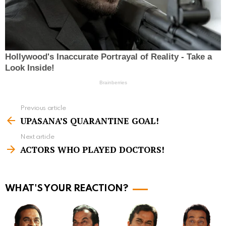
Previous article
S
UPASANA’S QUARANTINE GOAL!
e
Next article
e
ACTORS WHO PLAYED DOCTORS!
m
o
r
WHAT'S YOUR REACTION?
e