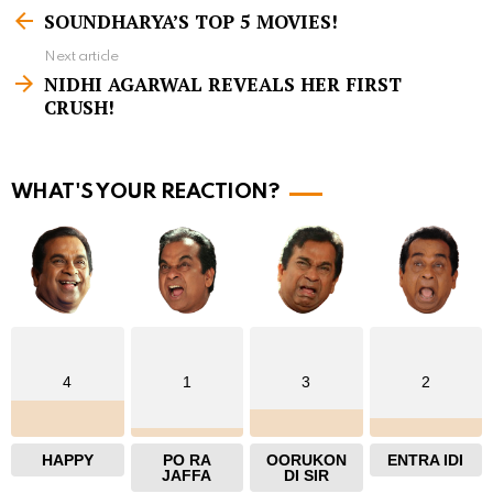
S
SOUNDHARYA’S TOP 5 MOVIES!
e
Next article
e
NIDHI AGARWAL REVEALS HER FIRST
m
CRUSH!
o
r
WHAT'S YOUR REACTION?
e
4
1
3
2
HAPPY
PO RA
OORUKON
ENTRA IDI
JAFFA
DI SIR