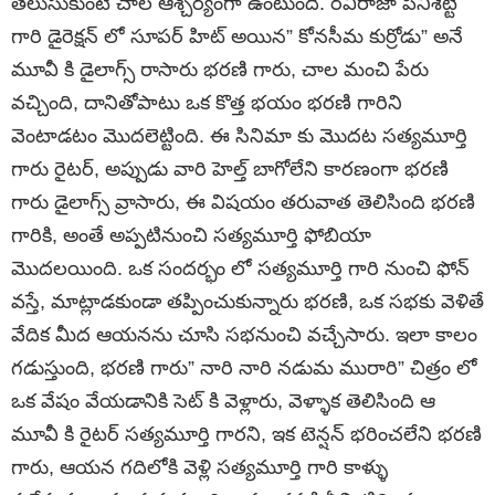
తెలుసుకుంటే చాల ఆశ్చర్యంగా ఉంటుంది. రవిరాజా పినిశెట్టి
గారి డైరెక్షన్ లో సూపర్ హిట్ అయిన” కోనసీమ కుర్రోడు” అనే
మూవీ కి డైలాగ్స్ రాసారు భరణి గారు, చాల మంచి పేరు
వచ్చింది, దానితోపాటు ఒక కొత్త భయం భరణి గారిని
వెంటాడటం మొదలెట్టింది. ఈ సినిమా కు మొదట సత్యమూర్తి
గారు రైటర్, అప్పుడు వారి హెల్త్ బాగోలేని కారణంగా భరణి
గారు డైలాగ్స్ వ్రాసారు, ఈ విషయం తరువాత తెలిసింది భరణి
గారికి, అంతే అప్పటినుంచి సత్యమూర్తి ఫోబియా
మొదలయింది. ఒక సందర్భం లో సత్యమూర్తి గారి నుంచి ఫోన్
వస్తే, మాట్లాడకుండా తప్పించుకున్నారు భరణి, ఒక సభకు వెళితే
వేదిక మీద ఆయనను చూసి సభనుంచి వచ్చేసారు. ఇలా కాలం
గడుస్తుంది, భరణి గారు” నారి నారి నడుమ మురారి” చిత్రం లో
ఒక వేషం వేయడానికి సెట్ కి వెళ్లారు, వెళ్ళాక తెలిసింది ఆ
మూవీ కి రైటర్ సత్యమూర్తి గారని, ఇక టెన్షన్ భరించలేని భరణి
గారు, ఆయన గదిలోకి వెళ్లి సత్యమూర్తి గారి కాళ్ళు