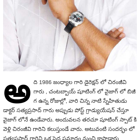
అ
ది 1986 జంధ్యాల గారి డైరెక్షన్ లో చిరంజీవి
గారు , చంటబ్బాయ్ షూటింగ్ లో వైజాగ్ లో బిజీ
గ ఉన్న రోజుల్లో, వారి చిన్న నాటి స్నేహితుడు
డాక్టర్ సత్యప్రసాద్ గారు అప్పుడు పోస్ట్ గ్రాడ్యుయేషన్ చేస్తూ
వైజాగ్ లోనే ఉండేవారు. అందువలన తరచూ షూటింగ్ స్పాట్ కి
వెళ్లి చిరంజీవి గారిని కలుస్తుండే వారు. అటువంటి సందర్భం లో
సత్యప్రసాద్ గారిని ఒక పెద్ద ప్రమాదం నుంచి కాపాడారు