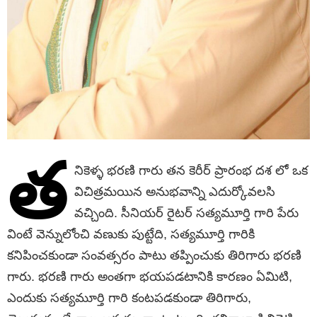
త
నికెళ్ళ భరణి గారు తన కెరీర్ ప్రారంభ దశ లో ఒక
విచిత్రమయిన అనుభవాన్ని ఎదుర్కోవలసి
వచ్చింది. సీనియర్ రైటర్ సత్యమూర్తి గారి పేరు
వింటే వెన్నులోంచి వణుకు పుట్టేది, సత్యమూర్తి గారికి
కనిపించకుండా సంవత్సరం పాటు తప్పించుకు తిరిగారు భరణి
గారు. భరణి గారు అంతగా భయపడటానికి కారణం ఏమిటి,
ఎందుకు సత్యమూర్తి గారి కంటపడకుండా తిరిగారు,