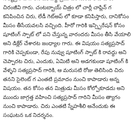
చిరంజీవి గారు. చంటబ్బాయ్ చిత్రం లో చార్లీ చాప్లిన్ గ
కనిపించిన చిరు, లేడీ గెట్అప్ లో కూడా కనిపిస్తారు, దానికోసం
మీసం తీసేయవలసి వచ్చింది. హీరో గారికి ఇన్స్పిరేషన్ కోసం
షూటింగ్ స్పాట్ లో పని చేస్తున్న వారందరు మీసం తీసి వేయాలి
అని డిక్లేర్ చేశారట జంధ్యాల గారు. ఈ విషయం సత్యప్రసాద్
గారికి చెప్పకుండా, రేపు నువ్వు షూటింగ్ స్పాట్ కి రావద్దు అని
చెప్పారట చిరు, ఎందుకు, ఏమిటి అని అడగకుండా షూటింగ్ కి
వేళ్ళని సత్యప్రసాద్ గారికి, ఆ మరుసటి రోజు తెలిసింది చిరు
తనని సైలెంట్ గ ఎంతటి ప్రమాదం నుంచి కాపాడారు అన్న
విషయం. తన కోసం తన మిత్రుడు మీసం కోల్పోకూడదు అని
ముందు జాగ్రత్త వహించి సత్యప్రసాద్ గారిని మీసం త్యాగం
నుంచి కాపాడారు. చిరు ఎంతటి స్నేహశీలి అనేందుకు ఈ
సంఘటన ఒక నిదర్శనం.