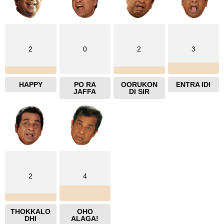
2
0
2
3
HAPPY
PO RA
OORUKON
ENTRA IDI
JAFFA
DI SIR
2
4
THOKKALO
OHO
DHI
ALAGA!