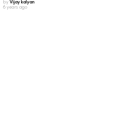
by
Vijay kalyan
6 years ago