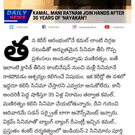
త‌
న కెరీర్ ఆరంభంలోనే క‌మ‌ల్ లాంటి దిగ్గ‌జ
న‌టుడితో అద్భుత‌మైన సినిమా తీసి గొప్ప
ప్ర‌శంస‌లు అందుకున్నాడు మ‌ణిర‌త్నం. ఐతే
ఇలాంటి క్లాసిక్ తీసిన కాంబినేష‌న్ నుంచి మ‌ళ్లీ సినిమానే
రాక‌పోవ‌డం ఆశ్చ‌ర్యం క‌లిగించే విష‌యం. ఇక కెరీర్లో ఈ ద‌శ‌లో
ఇద్ద‌రూ క‌లిసి సినిమా చేస్తార‌ని ఎవ్వ‌రూ అనుకోలేదు. కానీ
అంద‌రికీ పెద్ద షాకిస్తూ 35 ఏళ్ల విరామం త‌ర్వాత క‌మ‌ల్,
మ‌ణిర‌త్నం క‌లిసి సినిమా చేయ‌బోతున్నారు. దీని గురించి
ఆదివార‌మే స‌డ‌న్ స‌ర్ప్రైజ్ లాగా అనౌన్స్‌మెంట్ ఇచ్చారు.
విక్ర‌మ్ సినిమాతో బ్యాంగ్ బ్యాంగ్ రీఎంట్రీ ఇచ్చిన క‌మ‌ల్..
ప్ర‌స్తుతం శంక‌ర్ ద‌ర్శ‌క‌త్వంలో ఇండియ‌న్-2 సినిమాను పూర్తి