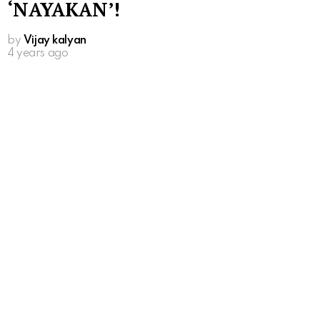
‘NAYAKAN’!
by
Vijay kalyan
4 years ago