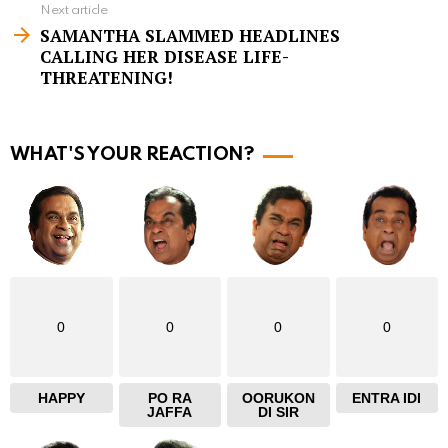
e
Next article
m
SAMANTHA SLAMMED HEADLINES
CALLING HER DISEASE LIFE-
o
THREATENING!
r
e
WHAT'S YOUR REACTION?
0
0
0
0
HAPPY
PO RA
OORUKON
ENTRA IDI
JAFFA
DI SIR