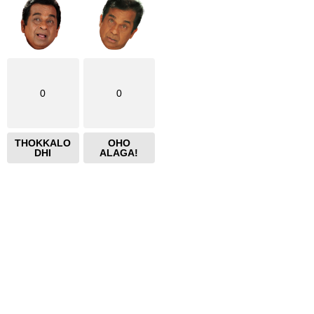
0
0
THOKKALO
OHO
DHI
ALAGA!