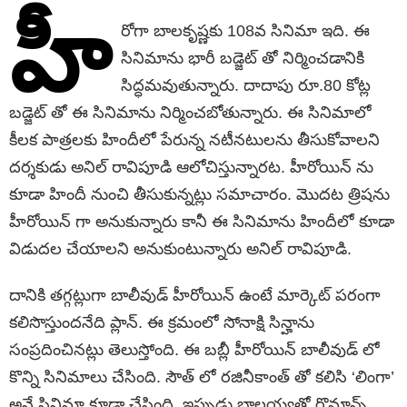
హీ
రోగా బాలకృష్ణకు 108వ సినిమా ఇది. ఈ
సినిమాను భారీ బడ్జెట్ తో నిర్మించడానికి
సిద్ధమవుతున్నారు. దాదాపు రూ.80 కోట్ల
బడ్జెట్ తో ఈ సినిమాను నిర్మించబోతున్నారు. ఈ సినిమాలో
కీలక పాత్రలకు హిందీలో పేరున్న నటీనటులను తీసుకోవాలని
దర్శకుడు అనిల్ రావిపూడి ఆలోచిస్తున్నారట. హీరోయిన్ ను
కూడా హిందీ నుంచి తీసుకున్నట్లు సమాచారం. మొదట త్రిషను
హీరోయిన్ గా అనుకున్నారు కానీ ఈ సినిమాను హిందీలో కూడా
విడుదల చేయాలని అనుకుంటున్నారు అనిల్ రావిపూడి.
దానికి తగ్గట్లుగా బాలీవుడ్ హీరోయిన్ ఉంటే మార్కెట్ పరంగా
కలిసొస్తుందనేది ప్లాన్. ఈ క్రమంలో సోనాక్షి సిన్హాను
సంప్రదించినట్లు తెలుస్తోంది. ఈ బబ్లీ హీరోయిన్ బాలీవుడ్ లో
కొన్ని సినిమాలు చేసింది. సౌత్ లో రజినీకాంత్ తో కలిసి ‘లింగా’
అనే సినిమా కూడా చేసింది. ఇప్పుడు బాలయ్యతో రొమాన్స్