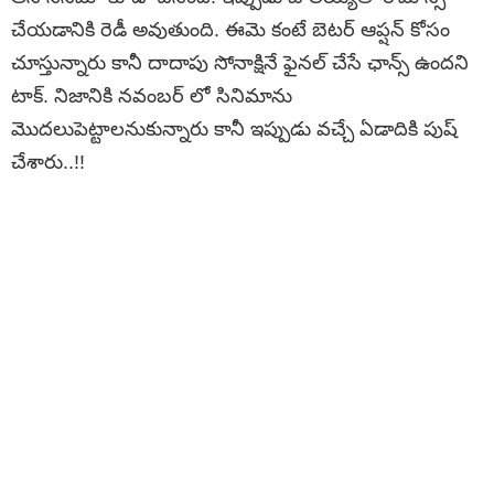
చేయడానికి రెడీ అవుతుంది. ఈమె కంటే బెటర్ ఆప్షన్ కోసం
చూస్తున్నారు కానీ దాదాపు సోనాక్షినే ఫైనల్ చేసే ఛాన్స్ ఉందని
టాక్. నిజానికి నవంబర్ లో సినిమాను
మొదలుపెట్టాలనుకున్నారు కానీ ఇప్పుడు వచ్చే ఏడాదికి పుష్
చేశారు..!!