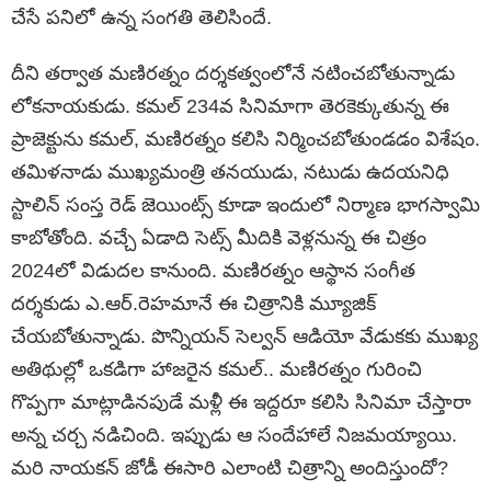
చేసే ప‌నిలో ఉన్న సంగ‌తి తెలిసిందే.
దీని త‌ర్వాత మ‌ణిర‌త్నం ద‌ర్శ‌క‌త్వంలోనే న‌టించ‌బోతున్నాడు
లోక‌నాయ‌కుడు. క‌మ‌ల్ 234వ సినిమాగా తెర‌కెక్కుతున్న ఈ
ప్రాజెక్టును క‌మ‌ల్, మ‌ణిర‌త్నం క‌లిసి నిర్మించ‌బోతుండ‌డం విశేషం.
త‌మిళ‌నాడు ముఖ్య‌మంత్రి త‌న‌యుడు, న‌టుడు ఉద‌య‌నిధి
స్టాలిన్ సంస్త రెడ్ జెయింట్స్ కూడా ఇందులో నిర్మాణ భాగ‌స్వామి
కాబోతోంది. వ‌చ్చే ఏడాది సెట్స్ మీదికి వెళ్ల‌నున్న ఈ చిత్రం
2024లో విడుద‌ల కానుంది. మ‌ణిర‌త్నం ఆస్థాన సంగీత
ద‌ర్శ‌కుడు ఎ.ఆర్.రెహ‌మానే ఈ చిత్రానికి మ్యూజిక్
చేయ‌బోతున్నాడు. పొన్నియ‌న్ సెల్వ‌న్ ఆడియో వేడుక‌కు ముఖ్య
అతిథుల్లో ఒక‌డిగా హాజ‌రైన క‌మ‌ల్.. మ‌ణిర‌త్నం గురించి
గొప్ప‌గా మాట్లాడిన‌పుడే మ‌ళ్లీ ఈ ఇద్ద‌రూ క‌లిసి సినిమా చేస్తారా
అన్న చ‌ర్చ న‌డిచింది. ఇప్పుడు ఆ సందేహాలే నిజ‌మ‌య్యాయి.
మ‌రి నాయ‌క‌న్ జోడీ ఈసారి ఎలాంటి చిత్రాన్ని అందిస్తుందో?