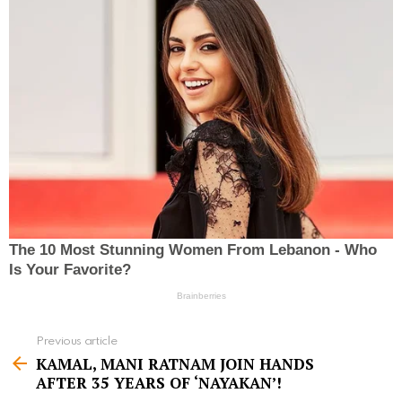
Previous article
S
KAMAL, MANI RATNAM JOIN HANDS
e
AFTER 35 YEARS OF ‘NAYAKAN’!