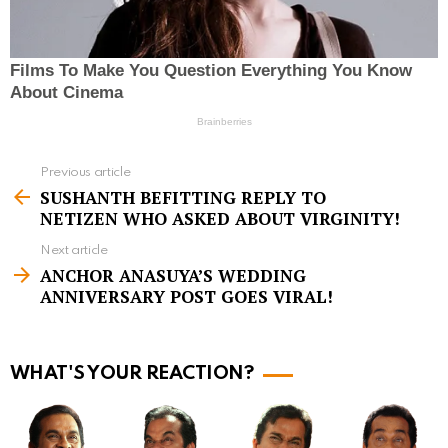
Previous article
S
SUSHANTH BEFITTING REPLY TO
e
NETIZEN WHO ASKED ABOUT VIRGINITY!
e
Next article
m
ANCHOR ANASUYA’S WEDDING
ANNIVERSARY POST GOES VIRAL!
o
r
e
WHAT'S YOUR REACTION?