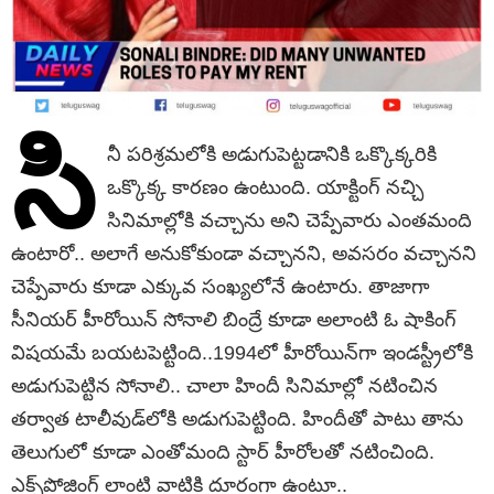
సి
నీ పరిశ్రమలోకి అడుగుపెట్టడానికి ఒక్కొక్కరికి
ఒక్కొక్క కారణం ఉంటుంది. యాక్టింగ్ నచ్చి
సినిమాల్లోకి వచ్చాను అని చెప్పేవారు ఎంతమంది
ఉంటారో.. అలాగే అనుకోకుండా వచ్చానని, అవసరం వచ్చానని
చెప్పేవారు కూడా ఎక్కువ సంఖ్యలోనే ఉంటారు. తాజాగా
సీనియర్ హీరోయిన్ సోనాలి బింద్రే కూడా అలాంటి ఓ షాకింగ్
విషయమే బయటపెట్టింది..1994లో హీరోయిన్‌గా ఇండస్ట్రీలోకి
అడుగుపెట్టిన సోనాలి.. చాలా హిందీ సినిమాల్లో నటించిన
తర్వాత టాలీవుడ్‌లోకి అడుగుపెట్టింది. హిందీతో పాటు తాను
తెలుగులో కూడా ఎంతోమంది స్టార్ హీరోలతో నటించింది.
ఎక్స్‌పోజింగ్ లాంటి వాటికి దూరంగా ఉంటూ..