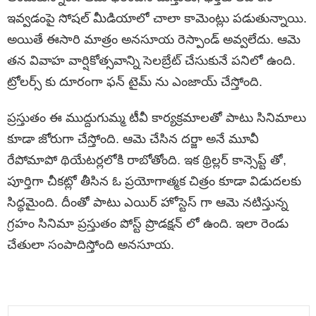
ఇవ్వడంపై సోషల్ మీడియాలో చాలా కామెంట్లు పడుతున్నాయి.
అయితే ఈసారి మాత్రం అనసూయ రెస్పాండ్ అవ్వలేదు. ఆమె
తన వివాహ వార్షికోత్సవాన్ని సెలబ్రేట్ చేసుకునే పనిలో ఉంది.
ట్రోలర్స్ కు దూరంగా ఫన్ టైమ్ ను ఎంజాయ్ చేస్తోంది.
ప్రస్తుతం ఈ ముద్దుగుమ్మ టీవీ కార్యక్రమాలతో పాటు సినిమాలు
కూడా జోరుగా చేస్తోంది. ఆమె చేసిన దర్జా అనే మూవీ
రేపోమాపో థియేటర్లలోకి రాబోతోంది. ఇక థ్రిల్లర్ కాన్సెప్ట్ తో,
పూర్తిగా చీకట్లో తీసిన ఓ ప్రయోగాత్మక చిత్రం కూడా విడుదలకు
సిద్ధమైంది. దీంతో పాటు ఎయిర్ హోస్టెస్ గా ఆమె నటిస్తున్న
గ్రహం సినిమా ప్రస్తుతం పోస్ట్ ప్రొడక్షన్ లో ఉంది. ఇలా రెండు
చేతులా సంపాదిస్తోంది అనసూయ.