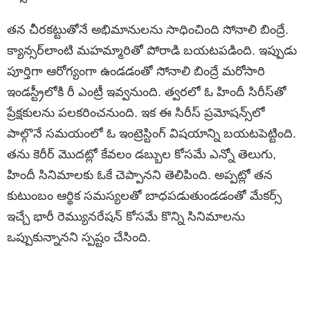
తన చీరకట్టుతోనే అభిమానులను సాధించింది సోనాలి బింద్రే.
క్యాన్సర్‌లాంటి మహమ్మారితో పోరాడి బయటపడింది. ఇప్పుడు
పూర్తిగా ఆరోగ్యంగా ఉండడంతో సోనాలి బింద్రే మరోసారి
ఇండస్ట్రీలోకి రీ ఎంట్రీ ఇవ్వనుంది. త్వరలో ఓ హిందీ సిరీస్‌తో
ప్రేక్షకులను పలకరించనుంది. ఇక ఈ సిరీస్ ప్రమోషన్స్‌లో
పాల్గొనే సమయంలో ఓ ఇంట్రెస్టింగ్ విషయాన్ని బయటపెట్టింది.
తను కెరీర్ మొదట్లో కేవలం డబ్బుల కోసమే ఎన్నో తెలుగు,
హిందీ సినిమాలకు ఓకే చెప్పానని తెలిపింది. అప్పట్లో తన
కుటుంబం ఆర్థిక సమస్యలతో బాధపడుతుండడంతో మేకర్స్
ఇచ్చే భారీ రెమ్యునరేషన్ కోసమే కొన్ని సినిమాలను
ఒప్పుకున్నానని స్పష్టం చేసింది.