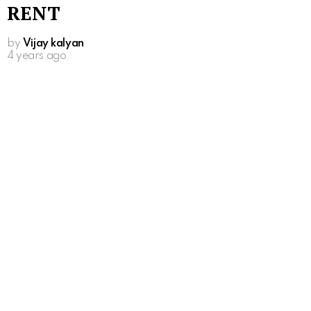
RENT
by
Vijay kalyan
4 years ago