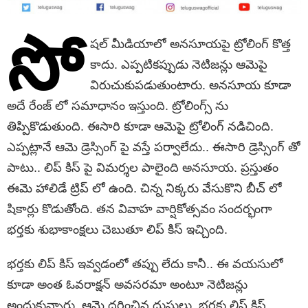
సో
షల్ మీడియాలో అనసూయపై ట్రోలింగ్ కొత్త
కాదు. ఎప్పటికప్పుడు నెటిజన్లు ఆమెపై
విరుచుకుపడుతుంటారు. అనసూయ కూడా
అదే రేంజ్ లో సమాధానం ఇస్తుంది. ట్రోలింగ్స్ ను
తిప్పికొడుతుంది. ఈసారి కూడా ఆమెపై ట్రోలింగ్ నడిచింది.
ఎప్పట్లానే ఆమె డ్రెస్సింగ్ పై వస్తే పర్వాలేదు.. ఈసారి డ్రెస్సింగ్ తో
పాటు.. లిప్ కిస్ పై విమర్శల పాలైంది అనసూయ. ప్రస్తుతం
ఈమె హాలిడే ట్రిప్ లో ఉంది. చిన్న నిక్కరు వేసుకొని బీచ్ లో
షికార్లు కొడుతోంది. తన వివాహ వార్షికోత్సవం సందర్భంగా
భర్తకు శుభాకాంక్షలు చెబుతూ లిప్ కిస్ ఇచ్చింది.
భర్తకు లిప్ కిస్ ఇవ్వడంలో తప్పు లేదు కానీ.. ఈ వయసులో
కూడా అంత ఓవరాక్షన్ అవసరమా అంటూ నెటిజన్లు
అందుకున్నారు. ఆమె ధరించిన దుస్తులు, భర్తకు లిప్ కిస్