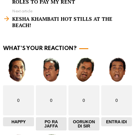
ROLES TO PAY MY RENT
e
Next article
m
KESHA KHAMBATI HOT STILLS AT THE
BEACH!
o
r
e
WHAT'S YOUR REACTION?
0
0
0
0
HAPPY
PO RA
OORUKON
ENTRA IDI
JAFFA
DI SIR