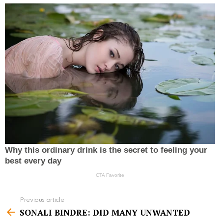
Previous article
S
SONALI BINDRE: DID MANY UNWANTED
e