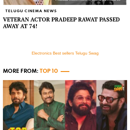
TELUGU CINEMA NEWS
VETERAN ACTOR PRADEEP RAWAT PASSED
AWAY AT 74!
Electronics Best sellers Telugu Swag
MORE FROM:
TOP 10