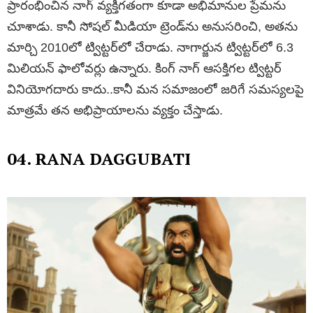
ప్రారంభించిన నాగ్ వ్యక్తిగతంగా కూడా అభిమానుల ప్రేమను
చూశాడు. కానీ సోషల్ మీడియా ట్రెండ్‌ను అనుసరించి, అతను
మార్చి 2010లో ట్విట్టర్‌లో చేరాడు. నాగార్జున ట్విట్టర్‌లో 6.3
మిలియన్ ఫాలోవర్లు ఉన్నారు. కింగ్ నాగ్ ఆసక్తిగల ట్విట్టర్
వినియోగదారు కాదు..కానీ మన సమాజంలో జరిగే సమస్యలపై
మాత్రమే తన అభిప్రాయాలను వ్యక్తం చేస్తాడు.
04. RANA DAGGUBATI