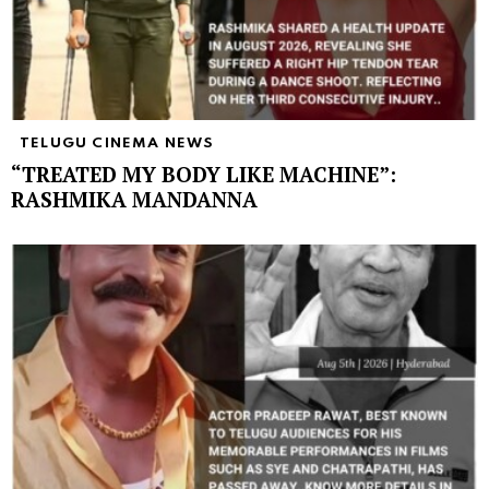
TELUGU CINEMA NEWS
“TREATED MY BODY LIKE MACHINE”:
RASHMIKA MANDANNA