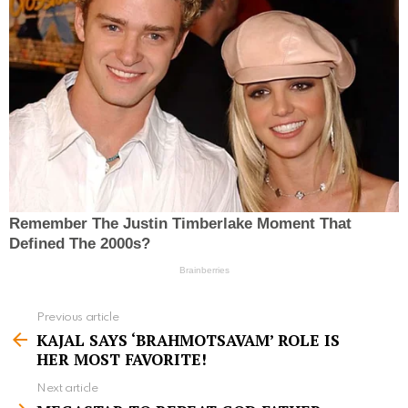
See
Previous article
more
KAJAL SAYS ‘BRAHMOTSAVAM’ ROLE IS
HER MOST FAVORITE!
Next article