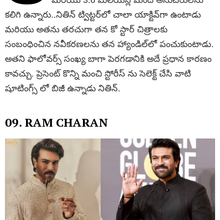
మరియు 3.6 మిలియన్ల మంది అనుచరులను
కలిగి ఉన్నారు..నితిన్ ట్విట్టర్‌లో చాలా యాక్టివ్‌గా ఉంటాడు
మరియు అతను తరచుగా తన కో స్టార్ చిత్రాలకు
సంబంధించిన నవీకరణలను తన హ్యాండిల్‌లో పంచుకుంటాడు.
అతని ఫాలోవర్స్ సంఖ్య బాగా పెరగడానికి అదే ప్రధాన కారణం
కావచ్చు. ప్రెసెంట్ కొన్ని మంచి స్టోరీస్ ను సెలెక్ట్ చేసి వాటి
షూటింగ్స్ లో బిజీ ఉన్నాడు నితిన్.
09. RAM CHARAN