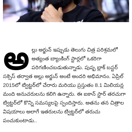
అ
ల్లు అర్జున్ ఇప్పుడు తెలుగు చిత్ర పరిశ్రమలో
అత్యంత బ్యాంకింగ్ స్టార్లలో ఒకరిగా
పరిగణించబడుతున్నాడు. పుష్ప బ్లాక్ బస్టర్
సక్సెస్ తర్వాత అల్లు అర్జున్ అంటే అందరి అభిమానం. ఏప్రిల్
2015లో ట్విట్టర్‌లో చేరారు మరియు ప్రస్తుతం 8.1 మిలియన్ల
మంది అనుచరులను కలిగి ఉన్నారు. ఈ ఐకాన్ స్టార్ తరచుగా
ట్విట్టర్‌లో కొన్ని సమస్యలపై స్పందిస్తారు. అతను తన చిత్రాల
విషయాలు అలాగే ఇతరులను ట్విట్టర్‌లో తరుచు
పంచుకుంటాడు..