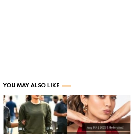
YOU MAY ALSO LIKE