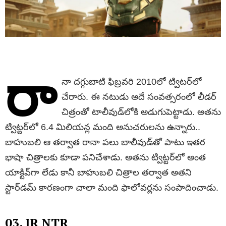
రా
నా దగ్గుబాటి ఫిబ్రవరి 2010లో ట్విటర్‌లో
చేరారు. ఈ నటుడు అదే సంవత్సరంలో లీడర్
చిత్రంతో టాలీవుడ్‌లోకి అడుగుపెట్టాడు. అతను
ట్విట్టర్‌లో 6.4 మిలియన్ల మంది అనుచరులను ఉన్నారు..
బాహుబలి ఆ తర్వాత రానా పలు బాలీవుడ్‌తో పాటు ఇతర
భాషా చిత్రాలకు కూడా పనిచేశాడు. అతను ట్విట్టర్‌లో అంత
యాక్టివ్‌గా లేడు కానీ బాహుబలి చిత్రాల తర్వాత అతని
స్టార్‌డమ్ కారణంగా చాలా మంది ఫాలోవర్లను సంపాదించాడు.
03. JR NTR