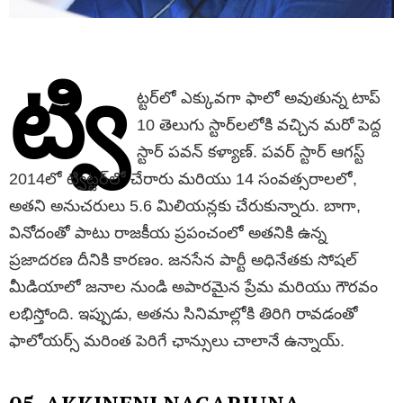
ట్వి
ట్టర్‌లో ఎక్కువగా ఫాలో అవుతున్న టాప్
10 తెలుగు స్టార్‌లలోకి వచ్చిన మరో పెద్ద
స్టార్ పవన్ కళ్యాణ్. పవర్ స్టార్ ఆగస్ట్
2014లో ట్విట్టర్‌లో చేరారు మరియు 14 సంవత్సరాలలో,
అతని అనుచరులు 5.6 మిలియన్లకు చేరుకున్నారు. బాగా,
వినోదంతో పాటు రాజకీయ ప్రపంచంలో అతనికి ఉన్న
ప్రజాదరణ దీనికి కారణం. జనసేన పార్టీ అధినేతకు సోషల్
మీడియాలో జనాల నుండి అపారమైన ప్రేమ మరియు గౌరవం
లభిస్తోంది. ఇప్పుడు, అతను సినిమాల్లోకి తిరిగి రావడంతో
ఫాలోయర్స్ మరింత పెరిగే ఛాన్సులు చాలానే ఉన్నాయ్.
05. AKKINENI NAGARJUNA